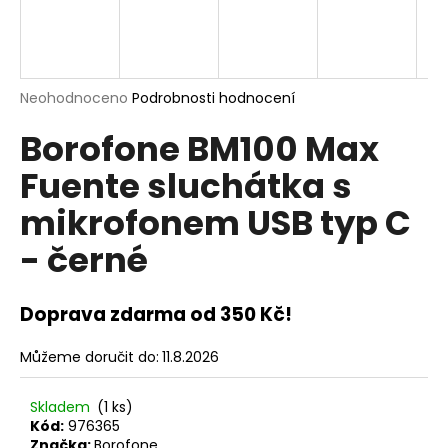
a
j
í
t
Průměrné
Neohodnoceno
Podrobnosti hodnocení
hodnocení
?
Borofone BM100 Max
produktu
je
Fuente sluchátka s
0,0
z
mikrofonem USB typ C
5
hvězdiček.
HLEDAT
- černé
Doprava zdarma od 350 Kč!
D
o
Můžeme doručit do:
11.8.2026
p
o
r
Skladem
(1 ks)
u
Kód:
976365
Značka:
Borofone