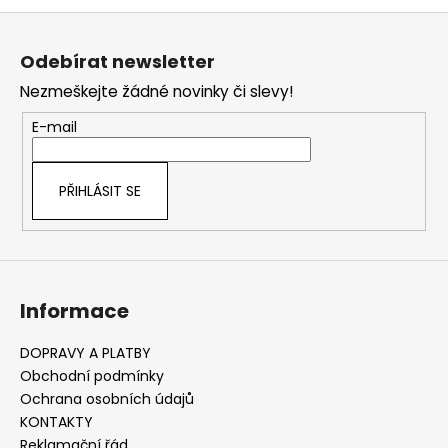
Z
á
Odebírat newsletter
p
Nezmeškejte žádné novinky či slevy!
a
t
E-mail
í
PŘIHLÁSIT SE
Informace
DOPRAVY A PLATBY
Obchodní podmínky
Ochrana osobních údajů
KONTAKTY
Reklamační řád