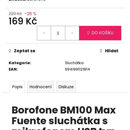
č
u
j
229 Kč
–26 %
169 Kč
e
m
Měrná
e
DO KOŠÍKU
cena:
Zeptat se
Hlídat
Kategorie
:
Sluchátka
EAN
:
6941991121814
Popis
Hodnocení
Diskuze
Borofone BM100 Max
Fuente sluchátka s