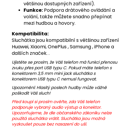
většinou dostupných zařízení).
Funkce:
Podpora drátového ovládání a
volání, takže můžete snadno přepínat
mezi hudbou a hovory.
Kompatibilita:
Sluchátka jsou kompatibilní s většinou zařízení
Huawei, Xiaomi, OnePlus , Samsung , iPhone a
dalších značek. .
Ujistěte se prosím, že Váš telefon má funkci přenosu
zvuku přes port USB typu C. Pokud máte telefon s
konektorem 3,5 mm mini jack sluchátka s
konektorem USB typu C nemusí fungovat.
Upozornění: Hlasitý poslech hudby může vážně
poškodit Váš sluch!
Před koupí si prosím ověřte, zda Váš telefon
podporuje vybraný audio výstup a konektor.
Upozorňujeme, že dle občanského zákoníku nelze
použitá sluchátka vrátit. Sluchátka jsou možná
vyzkoušet pouze bez nasazení do uší.