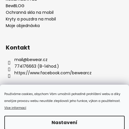
BewBLOG
Ochranná skla na mobil
Kryty a pouzdra na mobil
Moje objednávka
Kontakt
mail
@
bewear.cz
774176663 (8-14hod.)
https://www.facebook.com/bewearcz
Používáme cookies, abychom Vám umožnili pohodlné prohlížení webu a díky
Přijímáme online platby
analýze provozu webu neustále zlepšovali jeho funkce, výkon a použitelnost.
Více informací
Nastavení