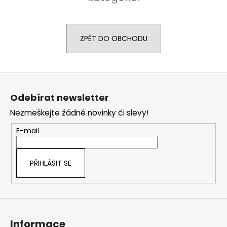
a
j
í
ZPĚT DO OBCHODU
t
?
Z
á
Odebírat newsletter
p
Nezmeškejte žádné novinky či slevy!
a
HLEDAT
t
E-mail
í
D
PŘIHLÁSIT SE
o
p
o
r
u
Informace