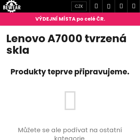
K
Přejít
Hledat
Náku
M
Přihlášen
CZK
na
o
obsah
Zpět
Zpět
košík
š
í
C
Lenovo A7000 tvrzená
k
o
skla
p
o
t
Produkty teprve připravujeme.
ř
e
b
u
j
e
t
Můžete se ale podívat na ostatní
e
kategorie.
n