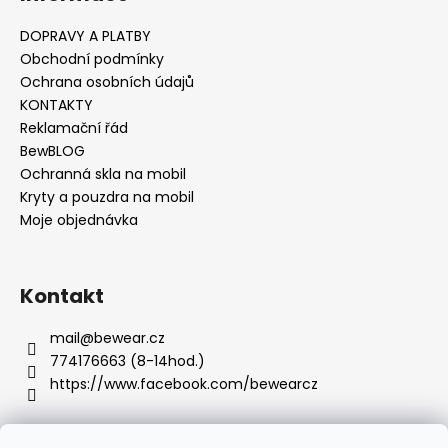
č
u
DOPRAVY A PLATBY
j
Obchodní podmínky
e
Ochrana osobních údajů
m
KONTAKTY
e
Reklamační řád
BewBLOG
Ochranná skla na mobil
Kryty a pouzdra na mobil
Moje objednávka
Kontakt
mail
@
bewear.cz
774176663 (8-14hod.)
https://www.facebook.com/bewearcz