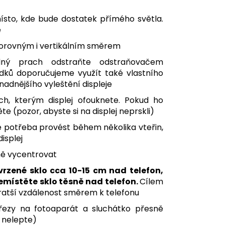
ísto, kde bude dostatek přímého světla.
ě
dorovným i vertikálním směrem
adný prach odstraňte odstraňovačem
dků doporučujeme využít také vlastního
nadnějšího vyleštění displeje
ch, kterým displej ofouknete. Pokud ho
 (pozor, abyste si na displej neprskli)
 potřeba provést během několika vteřin,
isplej
ně vycentrovat
vrzené sklo cca 10-15 cm nad telefon,
přemístěte sklo těsně nad telefon.
Cílem
ejkratší vzdálenost směrem k telefonu
ýřezy na fotoaparát a sluchátko přesně
m nelepte)