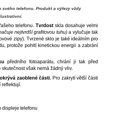
 svého telefonu. Produkt a výřezy vždy
ustrativní.
 Vašeho telefonu.
Tvrdost
skla dosahuje velmi
načuje nejtvrdší grafitovou tuhu)
a vylučuje tak
ovové zipy). Tvrzené sklo je také ideálním pro
u, protože pohltí kinetickou energii a zabrání
ku
předního fotoaparátu, chrání ji tak před
to skutečnost však nemá žádný vliv.
okrývá zaoblené části.
Pro zakrytí větší části
reflektují.
 displeje telefonu