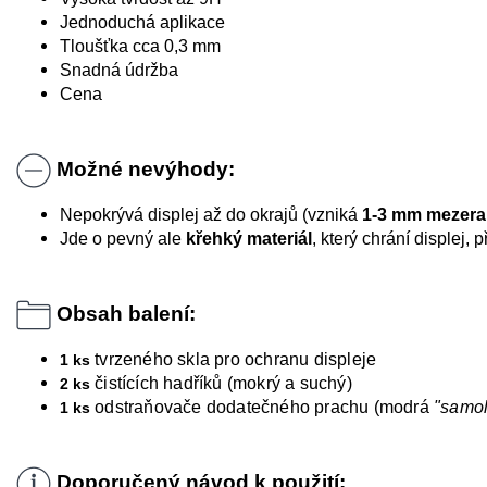
Jednoduchá aplikace
Tloušťka cca 0,3 mm
Snadná údržba
Cena
Možné nevýhody:
Nepokrývá displej až do okrajů (vzniká
1-3 mm mezera
Jde o pevný ale
křehký materiál
, který chrání displej,
Obsah balení:
tvrzeného skla pro ochranu displeje
1 ks
čistících hadříků (mokrý a suchý)
2 ks
odstraňovače dodatečného prachu (modrá
"samo
1 ks
Doporučený návod k použití: