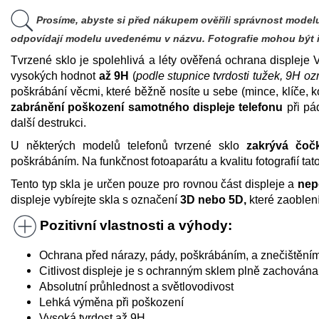
Prosíme, abyste si před nákupem ověřili správnost modelu
odpovídají modelu uvedenému v názvu. Fotografie mohou být il
Tvrzené sklo je spolehlivá a léty ověřená ochrana displeje
vysokých hodnot
až 9H
(
podle stupnice tvrdosti tužek, 9H oz
poškrábání věcmi, které běžně nosíte u sebe (mince, klíče, k
zabránění poškození samotného displeje telefonu
při pád
další destrukci.
U některých modelů telefonů tvrzené sklo
zakrývá čoč
poškrábáním. Na funkčnost fotoaparátu a kvalitu fotografií ta
Tento typ skla je určen pouze pro rovnou část displeje a
nep
displeje vybírejte skla s označení
3D nebo 5D,
které zaoblení 
Pozitivní vlastnosti a výhody:
Ochrana před nárazy, pády, poškrábáním, a znečištěním
Citlivost displeje je s ochranným sklem plně zachována
Absolutní průhlednost a světlovodivost
Lehká výměna při poškození
Vysoká tvrdost až 9H