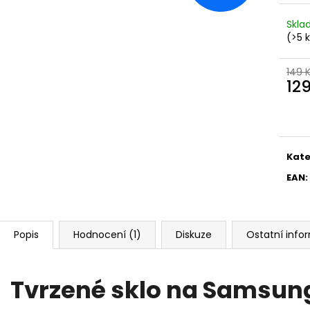
Skl
(>5 
149 
12
Měr
cena
Kate
EAN
:
Popis
Hodnocení (1)
Diskuze
Ostatní inf
Tvrzené sklo na Samsun