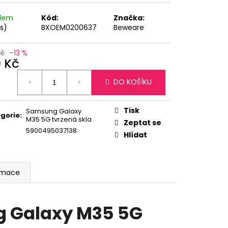
adem
Kód:
Značka:
ks)
BXOEM0200637
Beweare
Kč
–13 %
9 Kč
ná
DO KOŠÍKU
:
Tisk
Samsung Galaxy
gorie
:
M35 5G tvrzená skla
Zeptat se
5900495037138
Hlídat
ormace
g Galaxy M35 5G