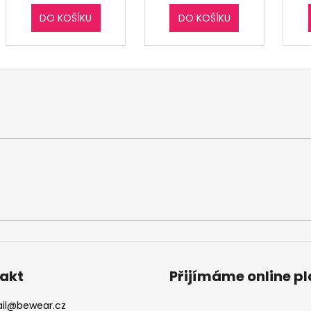
DO KOŠÍKU
DO KOŠÍKU
akt
Přijímáme online p
il
@
bewear.cz