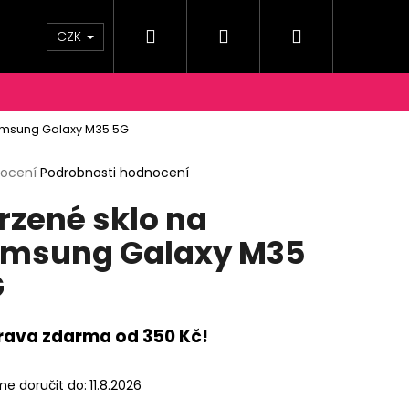
Hledat
Přihlášení
Nákupní
OPRAVY A PLATBY
KONTAKTY
Moje objednáv
CZK
košík
amsung Galaxy M35 5G
rné
nocení
Podrobnosti hodnocení
cení
rzené sklo na
ktu
msung Galaxy M35
G
ček.
rava zdarma od 350 Kč!
e doručit do:
11.8.2026