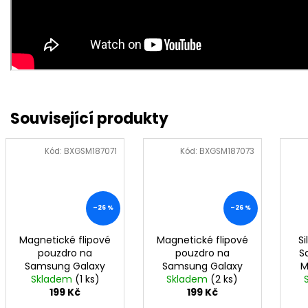
Kód:
BXGSM187071
Kód:
BXGSM187073
–26 %
–26 %
Magnetické flipové
Magnetické flipové
Si
pouzdro na
pouzdro na
S
Samsung Galaxy
Samsung Galaxy
M
M35 5G - červené
Skladem
(1 ks)
M35 5G - modré
Skladem
(2 ks)
199 Kč
199 Kč