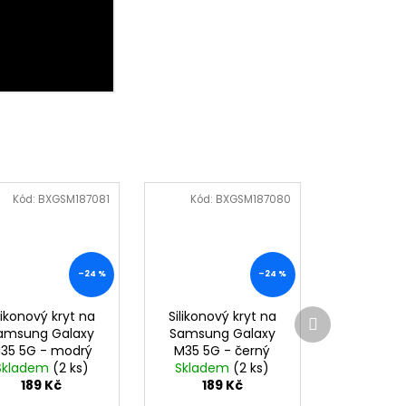
Kód:
BXGSM187081
Kód:
BXGSM187080
–24 %
–24 %
Další
likonový kryt na
Silikonový kryt na
produkt
amsung Galaxy
Samsung Galaxy
35 5G - modrý
M35 5G - černý
Skladem
(2 ks)
Skladem
(2 ks)
189 Kč
189 Kč