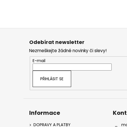
Z
á
Odebírat newsletter
p
Nezmeškejte žádné novinky či slevy!
a
t
E-mail
í
PŘIHLÁSIT SE
Informace
Kont
DOPRAVY A PLATBY
ma