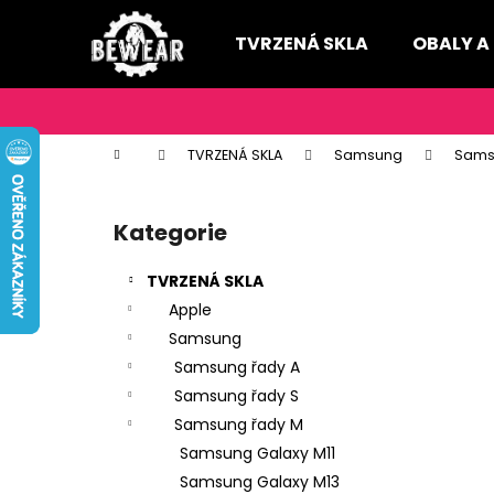
K
Přejít
na
o
TVRZENÁ SKLA
OBALY A
obsah
Zpět
Zpět
š
do
do
í
k
obchodu
obchodu
Domů
TVRZENÁ SKLA
Samsung
Sams
P
o
Kategorie
Přeskočit
s
kategorie
t
TVRZENÁ SKLA
r
Apple
a
Samsung
n
Samsung řady A
n
Samsung řady S
í
Samsung řady M
p
Samsung Galaxy M11
a
Samsung Galaxy M13