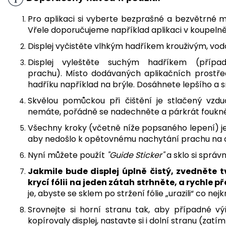
Pro aplikaci si vyberte bezprašné a bezvětrné m
Vřele doporučujeme například aplikaci v koupeln
Displej vyčistěte vlhkým hadříkem krouživým, vo
Displej vyleštěte suchým hadříkem (příp
prachu). Místo dodávaných aplikačních prostře
hadříku například na brýle. Dosáhnete lepšího a s
Skvělou pomůckou při čištění je stlačený vzdu
nemáte, pořádně se nadechněte a párkrát foukněte
Všechny kroky (včetně níže popsaného lepení) je
aby nedošlo k opětovnému nachytání prachu na d
Nyní můžete použít
"Guide Sticker"
a sklo si správ
J
akmile bude displej úplně čistý, zvedněte t
krycí fólii na jeden zátah strhněte, a rychle 
je, abyste se sklem po stržení fólie „urazili“ co n
Srovnejte si horní stranu tak, aby případné v
kopírovaly displej, nastavte si i dolní stranu (zatí