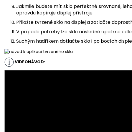
Jakmile budete mít sklo perfektně srovnané, lehce
opravdu kopíruje displej přístroje
Přiložte tvrzené sklo na displej a zatlačte doprost
V případě potřeby lze sklo následně opatrně odlep
Suchým hadříkem dotlačte sklo i po bocích disple
VIDEONÁVOD: