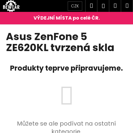
K
Přejít
Hledat
Náku
M
Přihlášen
CZK
na
o
obsah
Zpět
Zpět
košík
š
í
C
Asus ZenFone 5
k
o
ZE620KL tvrzená skla
p
o
t
Produkty teprve připravujeme.
ř
e
b
u
j
e
t
Můžete se ale podívat na ostatní
e
kategorie.
n