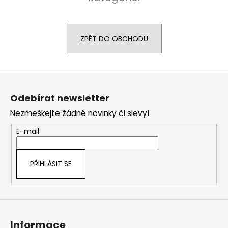
a
j
í
ZPĚT DO OBCHODU
t
?
Z
á
Odebírat newsletter
p
Nezmeškejte žádné novinky či slevy!
a
HLEDAT
t
E-mail
í
D
PŘIHLÁSIT SE
o
p
o
r
u
Informace