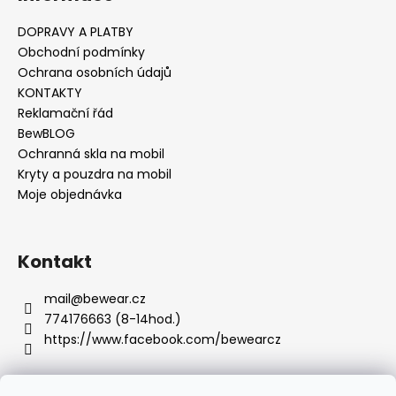
č
u
DOPRAVY A PLATBY
j
Obchodní podmínky
e
Ochrana osobních údajů
m
KONTAKTY
e
Reklamační řád
BewBLOG
Ochranná skla na mobil
Kryty a pouzdra na mobil
Moje objednávka
Kontakt
mail
@
bewear.cz
774176663 (8-14hod.)
https://www.facebook.com/bewearcz