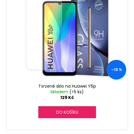
č
u
j
e
m
e
–13 %
Tvrzené sklo na Huawei Y6p
Skladem
(>5 ks)
129 Kč
DO KOŠÍKU