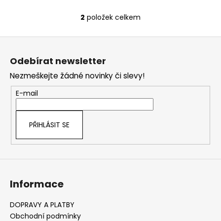
2
položek celkem
O
v
Z
l
á
á
Odebírat newsletter
d
p
a
Nezmeškejte žádné novinky či slevy!
a
c
t
E-mail
í
í
p
r
PŘIHLÁSIT SE
v
k
y
v
ý
Informace
p
i
s
DOPRAVY A PLATBY
u
Obchodní podmínky