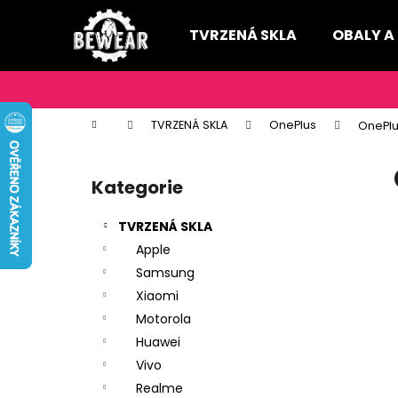
K
Přejít
na
o
TVRZENÁ SKLA
OBALY A
obsah
Zpět
Zpět
š
do
do
í
k
obchodu
obchodu
Domů
TVRZENÁ SKLA
OnePlus
OnePlu
P
o
Kategorie
Přeskočit
s
kategorie
t
TVRZENÁ SKLA
r
Apple
a
Samsung
n
Xiaomi
n
Motorola
í
Huawei
p
Vivo
a
Realme