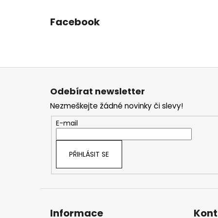
Facebook
Z
á
Odebírat newsletter
p
Nezmeškejte žádné novinky či slevy!
a
t
E-mail
í
PŘIHLÁSIT SE
Informace
Kont