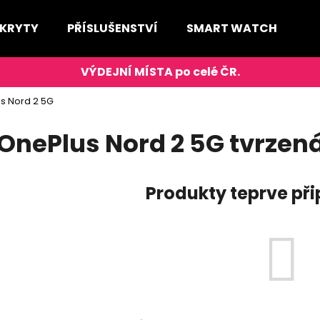
 KRYTY
PŘÍSLUŠENSTVÍ
SMART WATCH
D
Co potřebujete najít?
s Nord 2 5G
HLEDAT
OnePlus Nord 2 5G tvrzená
Produkty teprve př
Doporučujeme