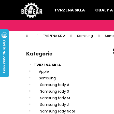
K
Přejít
na
o
TVRZENÁ SKLA
OBALY A
obsah
Zpět
Zpět
š
do
do
í
k
obchodu
obchodu
Domů
TVRZENÁ SKLA
Samsung
Sams
P
o
Kategorie
Přeskočit
s
kategorie
t
TVRZENÁ SKLA
r
Apple
a
Samsung
n
Samsung řady A
n
Samsung řady S
í
Samsung řady M
p
Samsung řady J
a
Samsung řady Note