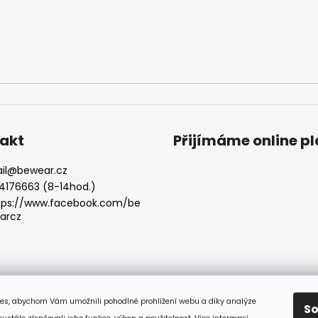
akt
Přijímáme online p
il
@
bewear.cz
4176663 (8-14hod.)
tps://www.facebook.com/be
arcz
es, abychom Vám umožnili pohodlné prohlížení webu a díky analýze
S