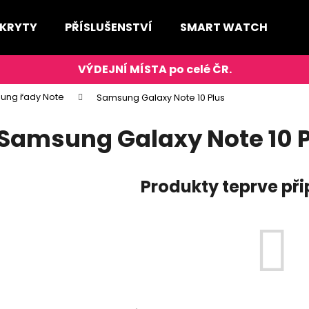
 KRYTY
PŘÍSLUŠENSTVÍ
SMART WATCH
D
Co potřebujete najít?
ung řady Note
Samsung Galaxy Note 10 Plus
HLEDAT
Samsung Galaxy Note 10 P
Produkty teprve př
Doporučujeme