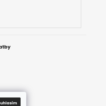
latby
ouhlasím