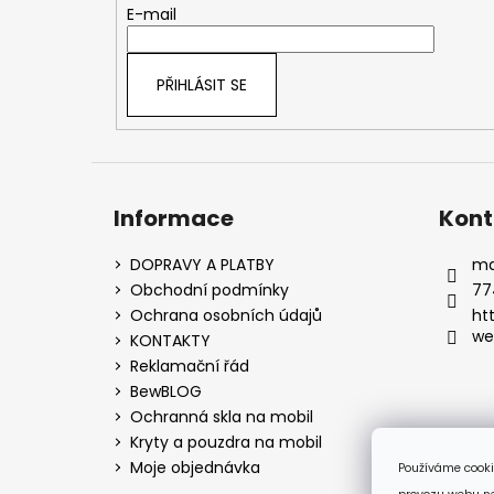
t
E-mail
í
PŘIHLÁSIT SE
Informace
Kont
DOPRAVY A PLATBY
ma
Obchodní podmínky
77
Ochrana osobních údajů
ht
we
KONTAKTY
Reklamační řád
BewBLOG
Ochranná skla na mobil
Kryty a pouzdra na mobil
Moje objednávka
Používáme cooki