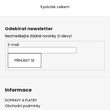
č
u
1
položek celkem
O
j
v
e
Z
l
m
á
á
e
Odebírat newsletter
d
p
a
Nezmeškejte žádné novinky či slevy!
a
c
t
E-mail
í
í
p
r
PŘIHLÁSIT SE
v
k
y
v
ý
Informace
p
i
s
DOPRAVY A PLATBY
u
Obchodní podmínky