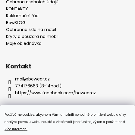
Ochrana osobních údajů
KONTAKTY
Reklamační řád
BewBLOG
Ochranná skla na mobil
Kryty a pouzdra na mobil
Moje objednávka
Kontakt
mail
@
bewear.cz
774176663 (8-14hod.)
https://www.facebook.com/bewearcz
Používáme cookies, abychom Vám umožnili pohodlné prohlížení webu a díky
Přijímáme online platby
analýze provozu webu neustále zlepšovali jeho funkce, výkon a použitelnost.
Více informací