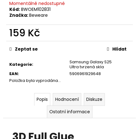
č
Momentálně nedostupné
u
Kód:
BWOEM102831
j
Značka:
Beweare
e
m
159 Kč
e
Měrná
cena:
Zeptat se
Hlídat
Samsung Galaxy S25
Kategorie
:
Ultra tvrzená skla
EAN
:
5906961929648
Položka byla vyprodána…
Popis
Hodnocení
Diskuze
Ostatní informace
3D Full Glue