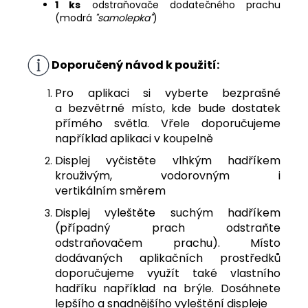
1 ks
odstraňovače dodatečného prachu
(modrá
"samolepka"
)
Doporučený návod k použití:
Pro aplikaci si vyberte bezprašné
a bezvětrné místo, kde bude dostatek
přímého světla. Vřele doporučujeme
například aplikaci v koupelně
Displej vyčistěte vlhkým hadříkem
krouživým, vodorovným i
vertikálním směrem
Displej vyleštěte suchým hadříkem
(případný prach odstraňte
odstraňovačem prachu). Místo
dodávaných aplikačních prostředků
doporučujeme využít také vlastního
hadříku například na brýle. Dosáhnete
lepšího a snadnějšího vyleštění displeje