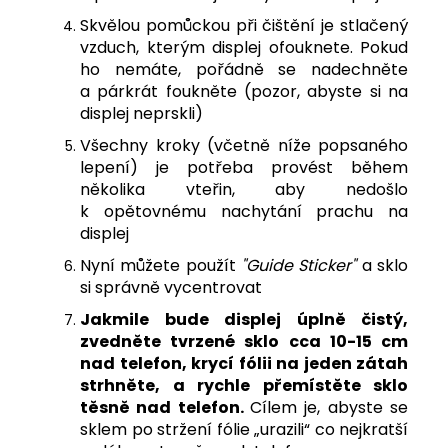
Skvělou pomůckou při čištění je stlačený
vzduch, kterým displej ofouknete. Pokud
ho nemáte, pořádně se nadechněte
a párkrát foukněte (pozor, abyste si na
displej neprskli)
Všechny kroky (včetně níže popsaného
lepení) je potřeba provést během
několika vteřin, aby nedošlo
k opětovnému nachytání prachu na
displej
Nyní můžete použít
"Guide Sticker"
a sklo
si správně vycentrovat
J
akmile bude displej úplně čistý,
zvedněte tvrzené sklo cca 10-15 cm
nad telefon, krycí fólii na jeden zátah
strhněte, a rychle přemístěte sklo
těsně nad telefon.
Cílem je, abyste se
sklem po stržení fólie „urazili“ co nejkratší