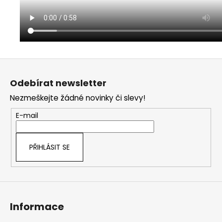
Z
á
Odebírat newsletter
p
Nezmeškejte žádné novinky či slevy!
a
t
E-mail
í
PŘIHLÁSIT SE
Informace