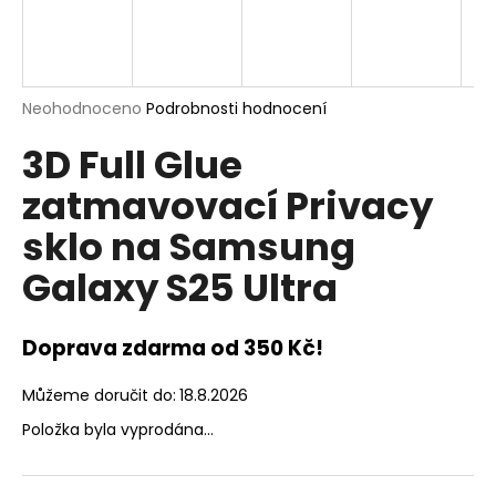
a
j
í
t
Průměrné
Neohodnoceno
Podrobnosti hodnocení
hodnocení
?
3D Full Glue
produktu
je
zatmavovací Privacy
0,0
z
sklo na Samsung
5
hvězdiček.
HLEDAT
Galaxy S25 Ultra
Doprava zdarma od 350 Kč!
D
o
Můžeme doručit do:
18.8.2026
p
o
Položka byla vyprodána…
r
u