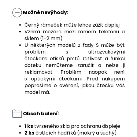
Možné nevýhody:
Černý rámeček může lehce zúžit displej
Vzniká mezera mezi rámem telefonu a
sklem (1-2 mm)
U některých modelů z řady S může být
problém s ultrazvukovými
čtečkami otisků prstů. Citlivost a funkci
doteku nemůžeme zaručit a nelze ji
reklamovat. Problém naopak není
s optickými čtečkami. Před nákupem
poprosíme o ověření, jakou čtečku Váš
model má.
Obsah balení:
1 ks
tvrzeného skla pro ochranu displeje
2 ks
čistících hadříků (mokrý a suchý)