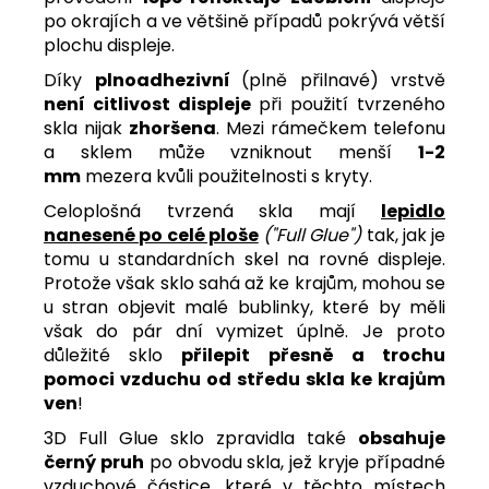
po okrajích a ve většině případů pokrývá větší
plochu displeje.
Díky
plnoadhezivní
(plně přilnavé) vrstvě
není citlivost displeje
při použití tvrzeného
skla nijak
zhoršena
.
Mezi rámečkem telefonu
a sklem může vzniknout menší
1-2
mm
mezera kvůli použitelnosti s kryty.
Celoplošná tvrzená skla mají
lepidlo
nanesené po celé ploše
("Full Glue")
tak, jak je
tomu u standardních skel na rovné displeje.
Protože však sklo sahá až ke krajům, mohou se
u stran objevit malé bublinky, které by měli
však do pár dní vymizet úplně. Je proto
důležité sklo
přilepit přesně a trochu
pomoci vzduchu od středu skla ke krajům
ven
!
3D Full Glue sklo zpravidla také
obsahuje
černý pruh
po obvodu skla, jež kryje případné
vzduchové částice, které v těchto místech