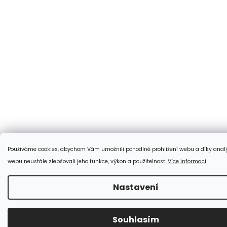
Používáme cookies, abychom Vám umožnili pohodlné prohlížení webu a díky anal
webu neustále zlepšovali jeho funkce, výkon a použitelnost.
Více informací
Nastavení
Souhlasím
:-) Doprava zdarma od 350 Kč!