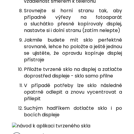
vzdálenost směrem k telefonu
Srovnejte si horní stranu tak, aby
případné výřezy na fotoaparát
a sluchátko přesně kopírovaly displej,
nastavte si i dolní stranu (zatím nelepte)
Jakmile budete mít sklo perfektně
srovnané, lehce ho položte a ještě jednou
se ujistěte, že opravdu kopíruje displej
přístroje
Přiložte tvrzené sklo na displej a zatlačte
doprostřed displeje - sklo samo přilne
V případě potřeby lze sklo následně
opatrně odlepit a znovu vycentrovat a
přilepit
Suchým hadříkem dotlačte sklo i po
bocích displeje