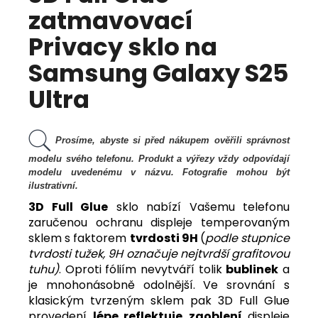
zatmavovací
Privacy sklo na
Samsung Galaxy S25
Ultra
Prosíme, abyste si před nákupem ověřili správnost
modelu svého telefonu. Produkt a výřezy vždy odpovídají
modelu uvedenému v názvu. Fotografie mohou být
ilustrativní.
3D Full Glue
sklo nabízí Vašemu telefonu
zaručenou ochranu displeje temperovaným
sklem s faktorem
tvrdosti 9H
(
podle stupnice
tvrdosti tužek, 9H označuje nejtvrdší grafitovou
tuhu)
. Oproti fóliím nevytváří tolik
bu
blinek
a
je mnohonásobně odolnější. Ve srovnání s
klasickým tvrzeným sklem pak
3D Full Glue
provedení
lépe reflektuje
zaoblení
displeje