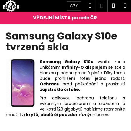
K
Přejít
Hledat
Náku
M
Přihlášen
CZK
na
o
obsah
Zpět
Zpět
košík
š
í
C
Samsung Galaxy S10e
k
o
tvrzená skla
p
o
t
Samsung Galaxy S10e
vyniká zcela
unikátním
Infinity-O displejem
se zcela
ř
hladkou plochou po celé ploše. Díky tomu
e
bude prohlížení fotek jedna radost.
b
Ochranu
proti poškrábání a prasknutí
zajistí sklo či fólie.
u
Pro celkovou ochranu telefonu s
j
výkonným procesorem a úložištěm o
e
velikosti 128 gigabytů nabízíme rozmanité
t
množství
krytů, obalů či pouzder
různých barev.
e
n