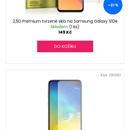
č
k
–21 %
u
t
j
ů
e
2,5D Premium tvrzené sklo na Samsung Galaxy S10e
m
Skladem
(1 ks)
e
149 Kč
DO KOŠÍKU
Kód:
291082