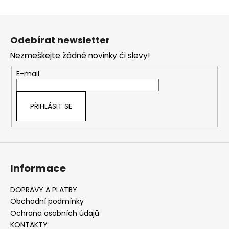
O
v
Z
l
á
á
Odebírat newsletter
d
p
a
Nezmeškejte žádné novinky či slevy!
a
c
t
E-mail
í
í
p
r
PŘIHLÁSIT SE
v
k
y
v
ý
Informace
p
i
s
DOPRAVY A PLATBY
u
Obchodní podmínky
Ochrana osobních údajů
KONTAKTY