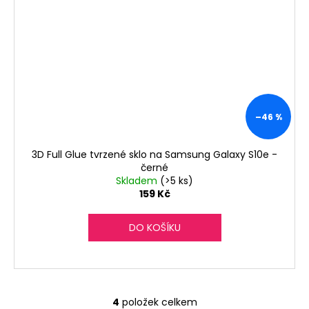
–46 %
3D Full Glue tvrzené sklo na Samsung Galaxy S10e -
černé
Skladem
(>5 ks)
159 Kč
DO KOŠÍKU
4
položek celkem