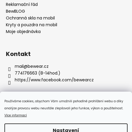
Reklamační řád
BewBLOG
Ochranná skla na mobil
Kryty a pouzdra na mobil
Moje objednávka
Kontakt
mail
@
bewear.cz
774176663 (8-14hod.)
https://www.facebook.com/bewearcz
Používáme cookies, abychom Vám umožnili pohodlné prohlížení webu a díky
Přijímáme online platby
analýze provozu webu neustále zlepšovali jeho funkce, výkon a použitelnost.
Více informací
Nastavení