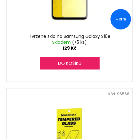
–13 %
Tvrzené sklo na Samsung Galaxy S10e
Skladem
(>5 ks)
129 Kč
DO KOŠÍKU
Kód:
96566