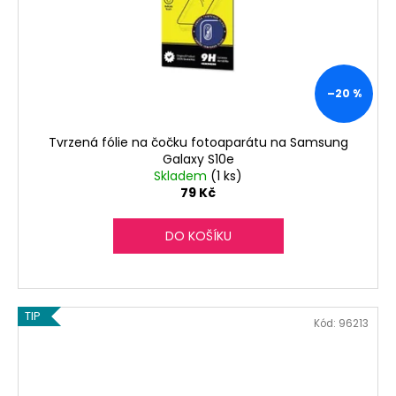
–20 %
Tvrzená fólie na čočku fotoaparátu na Samsung
Galaxy S10e
Skladem
(1 ks)
79 Kč
DO KOŠÍKU
TIP
Kód:
96213