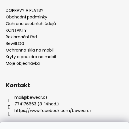
č
u
DOPRAVY A PLATBY
j
Obchodní podmínky
e
Ochrana osobních údajů
m
KONTAKTY
e
Reklamační řád
BewBLOG
Ochranná skla na mobil
Kryty a pouzdra na mobil
Moje objednávka
Kontakt
mail
@
bewear.cz
774176663 (8-14hod.)
https://www.facebook.com/bewearcz