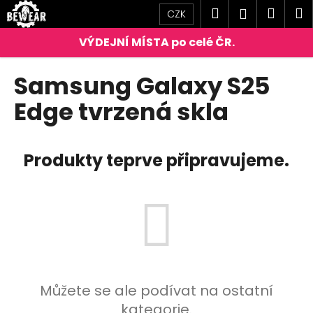
K
Přejít
Hledat
Náku
M
Přihlášen
CZK
na
o
obsah
Zpět
Zpět
košík
š
í
C
Samsung Galaxy S25
k
o
Edge tvrzená skla
p
o
t
Produkty teprve připravujeme.
ř
e
b
u
j
e
t
Můžete se ale podívat na ostatní
e
kategorie.
n