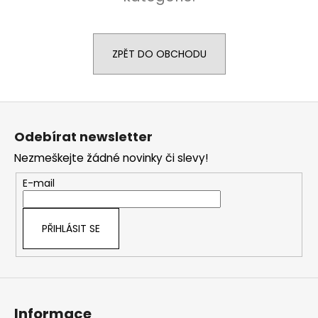
a
j
í
ZPĚT DO OBCHODU
t
?
Z
á
Odebírat newsletter
p
Nezmeškejte žádné novinky či slevy!
a
HLEDAT
t
E-mail
í
D
PŘIHLÁSIT SE
o
p
o
r
u
Informace