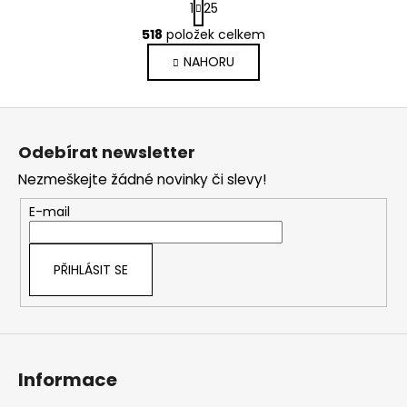
1
25
t
O
r
518
položek celkem
v
á
NAHORU
l
n
k
á
o
d
Z
v
a
á
á
c
Odebírat newsletter
n
p
í
í
Nezmeškejte žádné novinky či slevy!
p
a
r
t
E-mail
v
í
k
y
PŘIHLÁSIT SE
v
ý
p
i
s
Informace
u