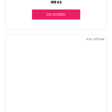
199 Kč
DO KOŠÍKU
Kód:
976344