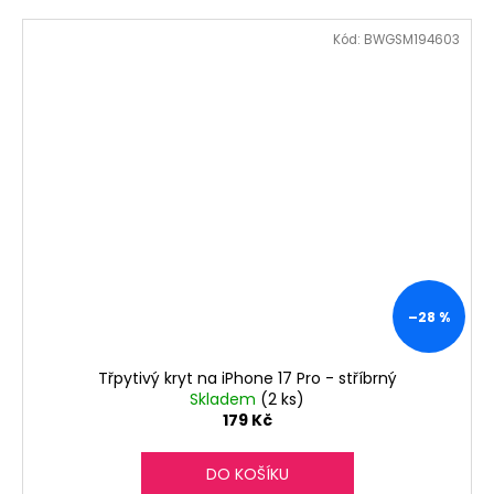
Kód:
BWGSM194603
–28 %
Třpytivý kryt na iPhone 17 Pro - stříbrný
Skladem
(2 ks)
179 Kč
DO KOŠÍKU