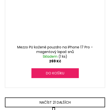
Mezzo PU kožené pouzdro na iPhone 17 Pro -
magentový lapač snů
Skladem
(1 ks)
269 Kč
DO KOŠÍKU
NAČÍST 21 DALŠÍCH
S