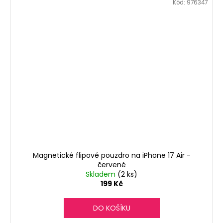
Kód:
976347
Magnetické flipové pouzdro na iPhone 17 Air -
červené
Skladem
(2 ks)
199 Kč
DO KOŠÍKU