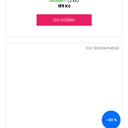
Skladem
(2 ks)
189 Kč
DO KOŠÍKU
Kód:
BWGSM194598
–30 %