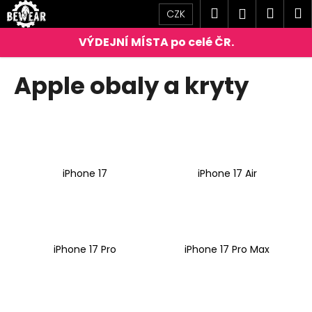
K
Přejít
Hledat
Náku
M
Přihlášen
CZK
na
o
obsah
Zpět
Zpět
košík
š
í
C
Apple obaly a kryty
k
o
p
o
t
ř
iPhone 17
iPhone 17 Air
e
b
u
j
iPhone 17 Pro
iPhone 17 Pro Max
e
t
e
n