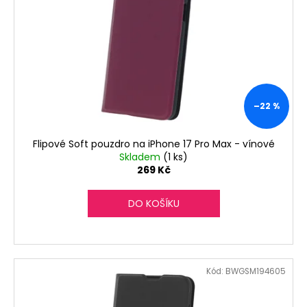
–22 %
Flipové Soft pouzdro na iPhone 17 Pro Max - vínové
Skladem
(1 ks)
269 Kč
DO KOŠÍKU
Kód:
BWGSM194605