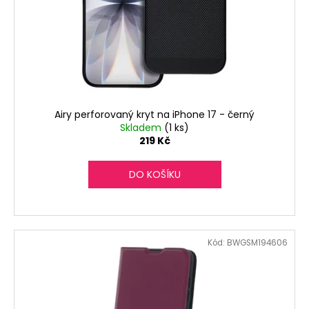
r
ů
o
d
u
k
t
ů
Airy perforovaný kryt na iPhone 17 - černý
Skladem
(1 ks)
219 Kč
DO KOŠÍKU
Kód:
BWGSM194606