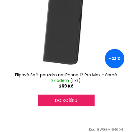
–22 %
Flipové Soft pouzdro na iPhone 17 Pro Max - černé
Skladem
(1 ks)
269 Kč
DO KOŠÍKU
Kód:
BWGSM194604