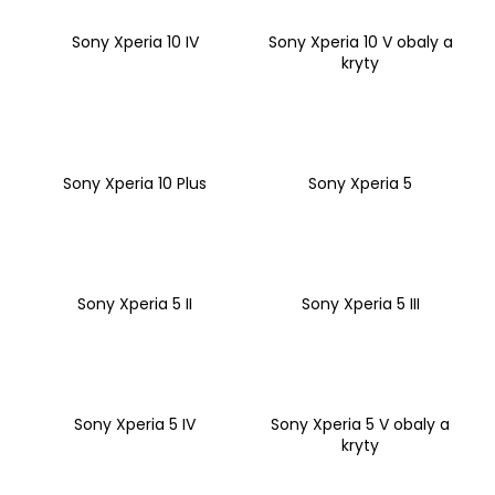
a
Sony Xperia 10 IV
Sony Xperia 10 V obaly a
j
kryty
í
t
?
Sony Xperia 10 Plus
Sony Xperia 5
HLEDAT
Sony Xperia 5 II
Sony Xperia 5 III
D
o
p
o
Sony Xperia 5 IV
Sony Xperia 5 V obaly a
kryty
r
u