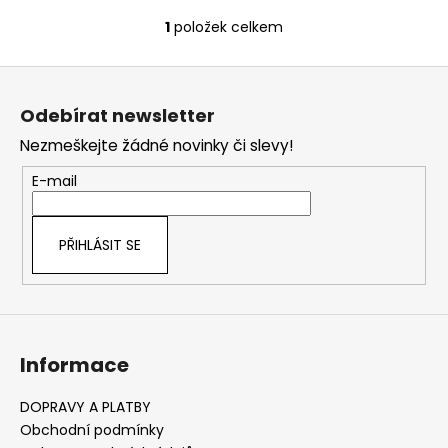
1
položek celkem
O
v
Z
l
á
á
Odebírat newsletter
d
p
a
Nezmeškejte žádné novinky či slevy!
a
c
t
E-mail
í
í
p
r
PŘIHLÁSIT SE
v
k
y
v
ý
Informace
p
i
s
DOPRAVY A PLATBY
u
Obchodní podmínky