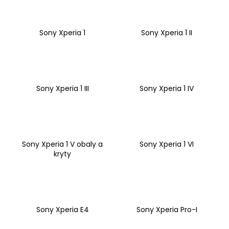
č
u
j
Sony Xperia 1
Sony Xperia 1 II
e
m
e
Sony Xperia 1 III
Sony Xperia 1 IV
Sony Xperia 1 V obaly a
Sony Xperia 1 VI
kryty
Sony Xperia E4
Sony Xperia Pro-I