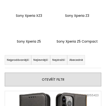
Sony Xperia XZ3
Sony Xperia Z3
Sony Xperia Z5
Sony Xperia Z5 Compact
Ř
a
Nejprodávanější
Nejlevnější
Nejdražší
Abecedně
z
e
n
OTEVŘÍT FILTR
í
p
V
Kód:
IHB155423
r
ý
o
p