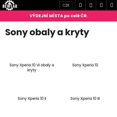
K
Přejít
Hledat
Náku
M
Přihlášen
CZK
na
o
obsah
Zpět
Zpět
košík
š
í
C
Sony obaly a kryty
k
o
p
o
t
ř
Sony Xperia 10 VI obaly a
Sony Xperia 10
e
kryty
b
u
j
e
Sony Xperia 10 II
Sony Xperia 10 III
t
e
n