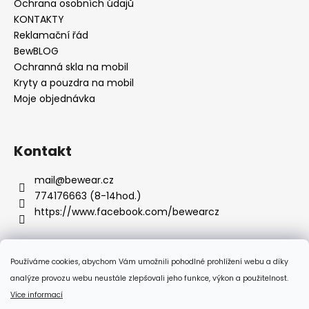
Ochrana osobních údajů
KONTAKTY
Reklamační řád
BewBLOG
Ochranná skla na mobil
Kryty a pouzdra na mobil
Moje objednávka
Kontakt
mail
@
bewear.cz
774176663 (8-14hod.)
https://www.facebook.com/bewearcz
Používáme cookies, abychom Vám umožnili pohodlné prohlížení webu a díky
Přijímáme online platby
analýze provozu webu neustále zlepšovali jeho funkce, výkon a použitelnost.
Více informací