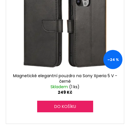
d
i
u
s
k
p
t
r
ů
o
d
u
k
–24 %
t
ů
Magnetické elegantní pouzdro na Sony Xperia 5 V -
černé
Skladem
(1 ks)
249 Kč
DO KOŠÍKU