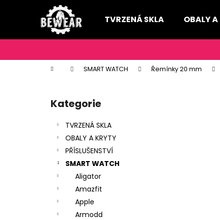
K
Přejít
na
o
TVRZENÁ SKLA
OBALY A
obsah
Zpět
Zpět
š
do
do
í
k
obchodu
obchodu
Domů
SMART WATCH
Řemínky 20 mm
P
o
Kategorie
Přeskočit
s
kategorie
t
TVRZENÁ SKLA
r
OBALY A KRYTY
a
PŘÍSLUŠENSTVÍ
n
SMART WATCH
n
Aligator
í
Amazfit
p
Apple
a
Armodd