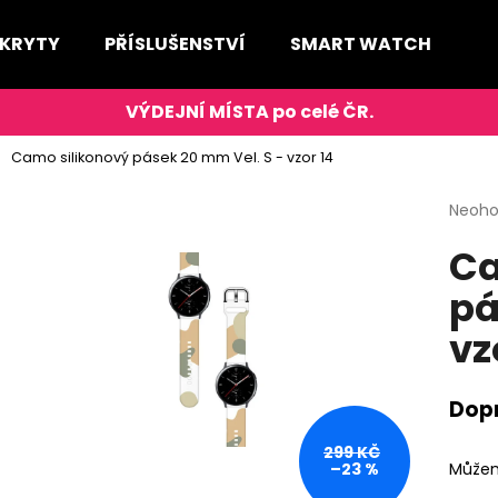
 KRYTY
PŘÍSLUŠENSTVÍ
SMART WATCH
D
Co potřebujete najít?
Camo silikonový pásek 20 mm Vel. S - vzor 14
HLEDAT
Průmě
Neoh
hodno
Ca
produ
je
pá
0,0
Doporučujeme
z
vz
5
hvězdi
Dop
299 KČ
Můžem
–23 %