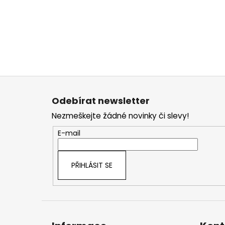
Z
á
Odebírat newsletter
p
Nezmeškejte žádné novinky či slevy!
a
t
E-mail
í
PŘIHLÁSIT SE