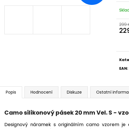
Skl
299 
22
Měr
cena
Kate
EAN
:
Popis
Hodnocení
Diskuze
Ostatní inform
Camo silikonový pásek 20 mm Vel. S - vzo
Designový náramek s originálním camo vzorem je