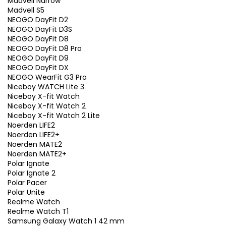
Madvell Narrow
Madvell S5
NEOGO DayFit D2
NEOGO DayFit D3S
NEOGO DayFit D8
NEOGO DayFit D8 Pro
NEOGO DayFit D9
NEOGO DayFit DX
NEOGO WearFit G3 Pro
Niceboy WATCH Lite 3
Niceboy X-fit Watch
Niceboy X-fit Watch 2
Niceboy X-fit Watch 2 Lite
Noerden LIFE2
Noerden LIFE2+
Noerden MATE2
Noerden MATE2+
Polar Ignate
Polar Ignate 2
Polar Pacer
Polar Unite
Realme Watch
Realme Watch T1
Samsung Galaxy Watch 1 42 mm