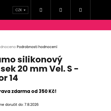
Hledat
Přihlášení
Nákupní
OPRAVY A PLATBY
KONTAKTY
Moje objednáv
CZK
košík
rné
odnoceno
Podrobnosti hodnocení
cení
mo silikonový
ktu
sek 20 mm Vel. S -
or 14
ček.
rava zdarma od 350 Kč!
e doručit do:
7.8.2026