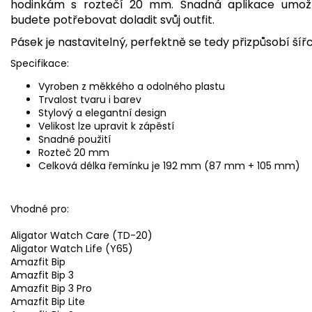
hodinkám s roztečí 20 mm. Snadná aplikace umož
budete potřebovat doladit svůj outfit.
Pásek je nastavitelný, perfektně se tedy přizpůsobí šíř
Specifikace:
Vyroben z měkkého a odolného plastu
Trvalost tvaru i barev
Stylový a elegantní design
Velikost lze upravit k zápěstí
Snadné použití
Rozteč 20 mm
Celková délka řemínku je 192 mm (87 mm + 105 mm)
Vhodné pro:
Aligator Watch Care (TD-20)
Aligator Watch Life (Y65)
Amazfit Bip
Amazfit Bip 3
Amazfit Bip 3 Pro
Amazfit Bip Lite