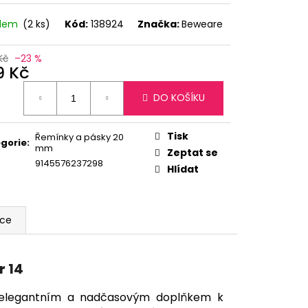
adem
(2 ks)
Kód:
138924
Značka:
Beweare
Kč
–23 %
9 Kč
ná
DO KOŠÍKU
:
Tisk
Řemínky a pásky 20
gorie
:
mm
Zeptat se
9145576237298
Hlídat
ace
r 14
 elegantním a nadčasovým doplňkem k