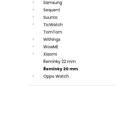
Samsung
Sequent
Suunto
TicWatch
TomTom
Withings
WowME
Xiaomi
Řemínky 22 mm
Řemínky 20 mm
Oppo Watch