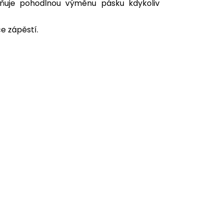
ňuje pohodlnou výměnu pásku kdykoliv
ce zápěstí.