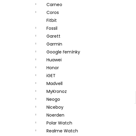
n
Carneo
e
Coros
l
Fitbit
Fossil
Garett
Garmin
Google řemínky
Huawei
Honor
iGET
Madvell
MyKronoz
Neogo
Niceboy
Noerden
Polar Watch
Realme Watch