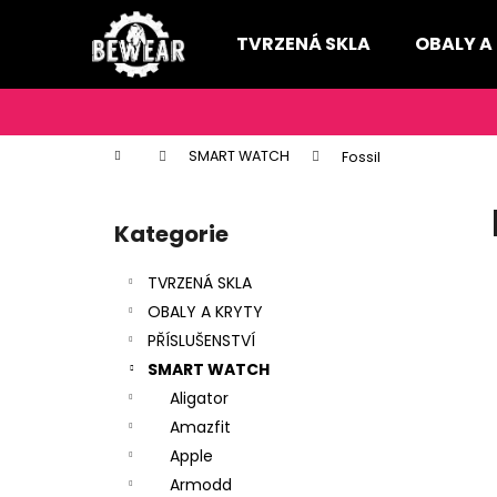
K
Přejít
na
o
TVRZENÁ SKLA
OBALY A
obsah
Zpět
Zpět
š
do
do
í
k
obchodu
obchodu
Domů
SMART WATCH
Fossil
P
o
Kategorie
Přeskočit
s
kategorie
t
TVRZENÁ SKLA
r
OBALY A KRYTY
a
PŘÍSLUŠENSTVÍ
n
SMART WATCH
n
Aligator
í
Amazfit
p
Apple
a
Armodd