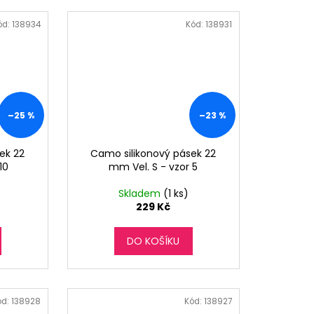
ód:
138934
Kód:
138931
–25 %
–23 %
ek 22
Camo silikonový pásek 22
10
mm Vel. S - vzor 5
Skladem
(1 ks)
229 Kč
DO KOŠÍKU
ód:
138928
Kód:
138927