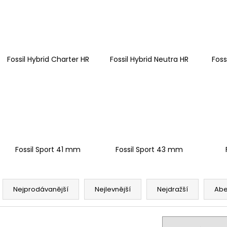
Fossil Hybrid Charter HR
Fossil Hybrid Neutra HR
Foss
Fossil Sport 41 mm
Fossil Sport 43 mm
Ř
a
Nejprodávanější
Nejlevnější
Nejdražší
Ab
z
e