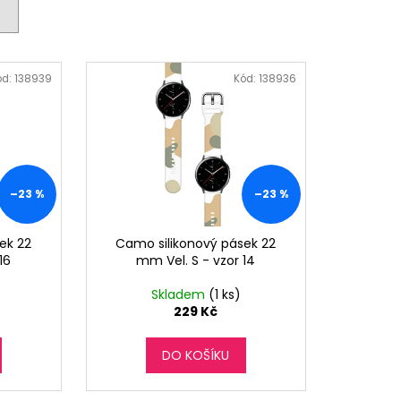
ód:
138939
Kód:
138936
–23 %
–23 %
ek 22
Camo silikonový pásek 22
16
mm Vel. S - vzor 14
Skladem
(1 ks)
229 Kč
DO KOŠÍKU