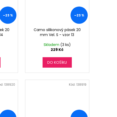
–23 %
–23 %
ek 20
Camo silikonový pásek 20
14
mm Vel. S - vzor 13
Skladem
(3 ks)
229 Kč
DO KOŠÍKU
ód:
138920
Kód:
138919