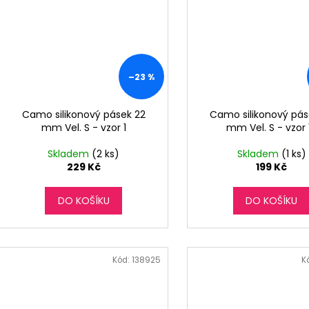
–23 %
Camo silikonový pásek 22
Camo silikonový pás
mm Vel. S - vzor 1
mm Vel. S - vzor 
Skladem
(2 ks)
Skladem
(1 ks)
229 Kč
199 Kč
DO KOŠÍKU
DO KOŠÍKU
Kód:
138925
K