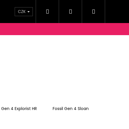
Hledat
Přihlášení
Nákupní
OPRAVY A PLATBY
KONTAKTY
Moje objednáv
CZK
košík
l Gen 4 Explorist HR
Fossil Gen 4 Sloan