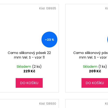
Kód:
138935
K
–23 %
Camo silikonový pásek 22
Camo silikonový pás
mm Vel. S - vzor 11
mm Vel. S - vzor 
Skladem
(2 ks)
Skladem
(1 ks)
229 Kč
209 Kč
DO KOŠÍKU
DO KOŠÍKU
Kód:
138930
K