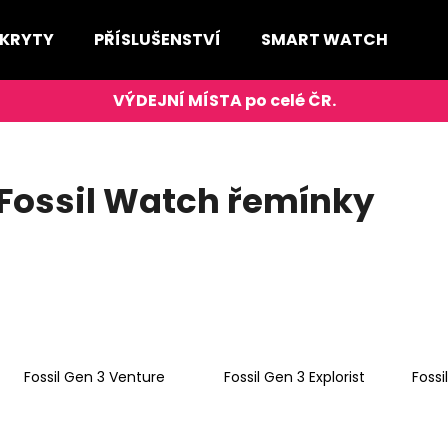
 KRYTY
PŘÍSLUŠENSTVÍ
SMART WATCH
D
Co potřebujete najít?
HLEDAT
Fossil Watch řemínky
Doporučujeme
Fossil Gen 3 Venture
Fossil Gen 3 Explorist
Fossi