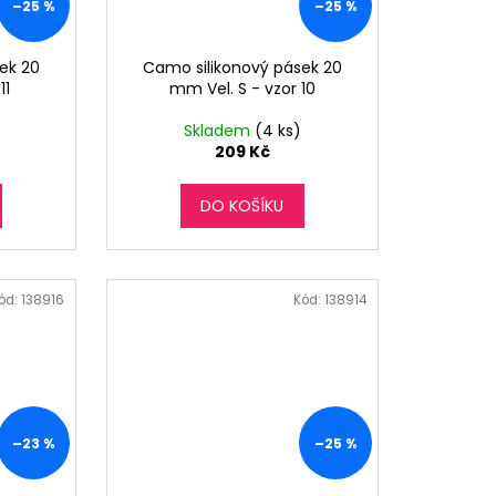
–25 %
–25 %
ek 20
Camo silikonový pásek 20
11
mm Vel. S - vzor 10
Skladem
(4 ks)
209 Kč
DO KOŠÍKU
ód:
138916
Kód:
138914
–23 %
–25 %