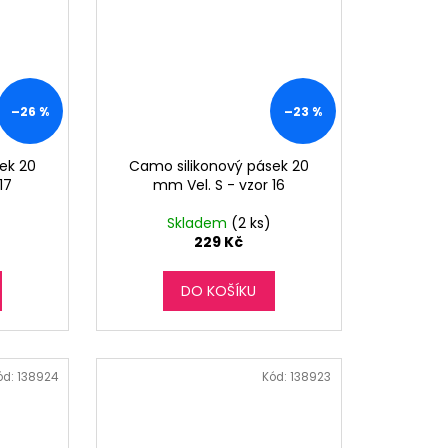
–26 %
–23 %
ek 20
Camo silikonový pásek 20
17
mm Vel. S - vzor 16
Skladem
(2 ks)
229 Kč
DO KOŠÍKU
ód:
138924
Kód:
138923