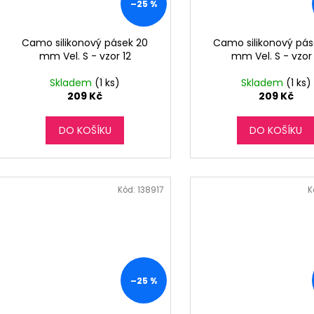
–25 %
Camo silikonový pásek 20
Camo silikonový pás
mm Vel. S - vzor 12
mm Vel. S - vzor 
Skladem
(1 ks)
Skladem
(1 ks)
209 Kč
209 Kč
DO KOŠÍKU
DO KOŠÍKU
Kód:
138917
K
–25 %