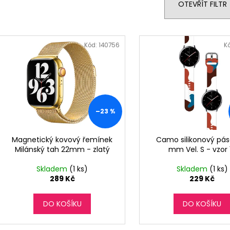
n
OTEVŘÍT FILTR
í
p
V
r
ý
Kód:
140756
K
o
p
d
i
u
s
k
p
t
r
–23 %
ů
o
d
Magnetický kovový řemínek
Camo silikonový pás
Milánský tah 22mm - zlatý
mm Vel. S - vzor 
u
k
Skladem
(1 ks)
Skladem
(1 ks)
t
289 Kč
229 Kč
ů
DO KOŠÍKU
DO KOŠÍKU