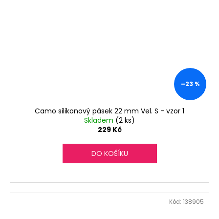
–23 %
Camo silikonový pásek 22 mm Vel. S - vzor 1
Skladem
(2 ks)
229 Kč
DO KOŠÍKU
Kód:
138905