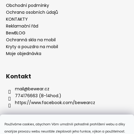
u
Obchodní podmínky
Ochrana osobních údajů
KONTAKTY
Reklamační řád
BewBLOG
Ochranná skla na mobil
Kryty a pouzdra na mobil
Moje objednávka
Kontakt
mail
@
bewear.cz
774176663 (8-14hod.)
https://www.facebook.com/bewearcz
Používáme cookies, abychom Vám umožnili pohodlné prohlížení webu a díky
Přijímáme online platby
analýze provozu webu neustále zlepšovali jeho funkce, výkon a použitelnost.