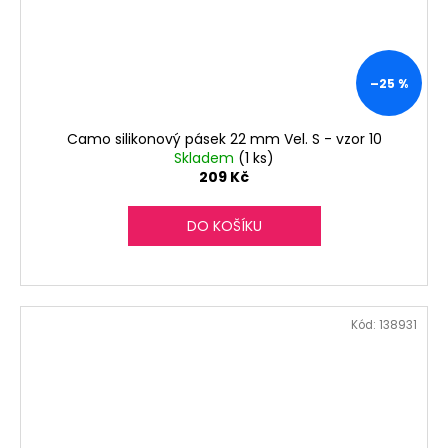
–25 %
Camo silikonový pásek 22 mm Vel. S - vzor 10
Skladem
(1 ks)
209 Kč
DO KOŠÍKU
Kód:
138931