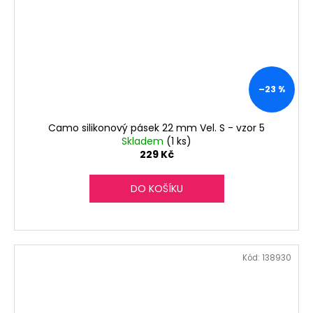
–23 %
Camo silikonový pásek 22 mm Vel. S - vzor 5
Skladem
(1 ks)
229 Kč
DO KOŠÍKU
Kód:
138930