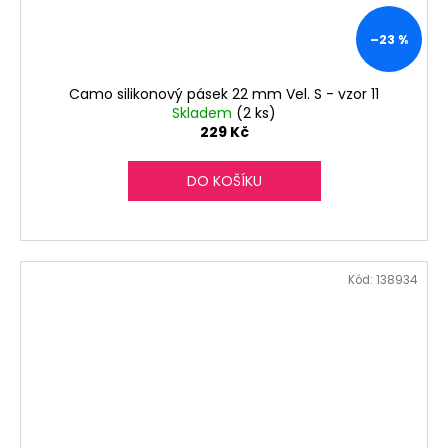
–23 %
Camo silikonový pásek 22 mm Vel. S - vzor 11
Skladem
(2 ks)
229 Kč
DO KOŠÍKU
Kód:
138934