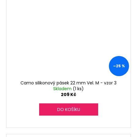
–25 %
Camo silikonový pásek 22 mm Vel. M - vzor 3
Skladem
(1 ks)
209 Kč
DO KOŠÍKU