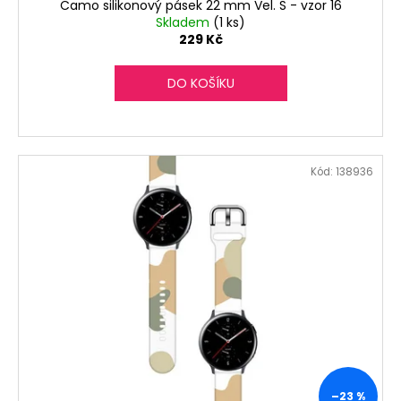
Camo silikonový pásek 22 mm Vel. S - vzor 16
Skladem
(1 ks)
229 Kč
DO KOŠÍKU
Kód:
138936
–23 %