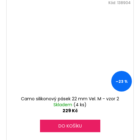
Kód:
138904
–23 %
Camo silikonový pásek 22 mm Vel. M - vzor 2
Skladem
(4 ks)
229 Kč
DO KOŠÍKU