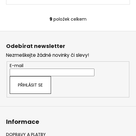
9
položek celkem
O
v
Z
l
á
á
Odebírat newsletter
d
p
a
Nezmeškejte žádné novinky či slevy!
a
c
t
E-mail
í
í
p
r
PŘIHLÁSIT SE
v
k
y
v
ý
Informace
p
i
s
DOPRAVY A PLATBY