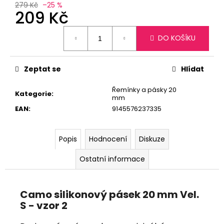
č
279 Kč
–25 %
u
209 Kč
j
Měrná
e
DO KOŠÍKU
cena:
m
e
Zeptat se
Hlídat
Řemínky a pásky 20
Kategorie
:
mm
EAN
:
9145576237335
Popis
Hodnocení
Diskuze
Ostatní informace
Camo silikonový pásek 20 mm Vel.
S - vzor 2