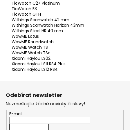
TicWatch C2+ Platinum
TicWatch E3
TicWatch GTH
Withings Scanwatch 42 mm
Withings Scanwatch Horizon 43mm
Withings Steel HR 40 mm
WowME Lotus
WowME Roundwatch
WowME Watch TS
WowME Watch TSc
Xiaomi Haylou LS02
Xiaomi Haylou LS11 RS4 Plus
Xiaomi Haylou LS12 RS4
Z
á
Odebírat newsletter
p
Nezmeškejte žádné novinky či slevy!
a
t
E-mail
í