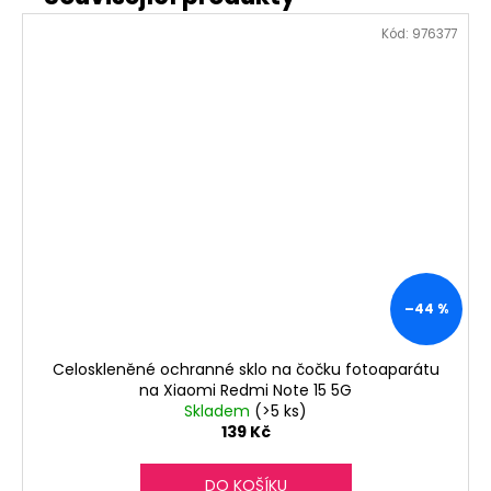
Kód:
976377
–44 %
Celoskleněné ochranné sklo na čočku fotoaparátu
na Xiaomi Redmi Note 15 5G
Skladem
(>5 ks)
139 Kč
DO KOŠÍKU