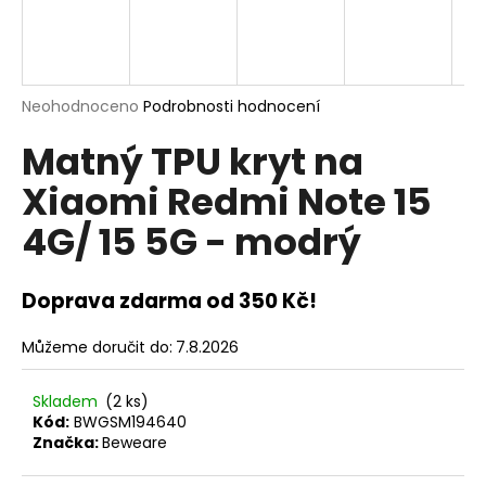
a
j
í
t
Průměrné
Neohodnoceno
Podrobnosti hodnocení
hodnocení
?
Matný TPU kryt na
produktu
je
Xiaomi Redmi Note 15
0,0
z
4G/ 15 5G - modrý
5
hvězdiček.
HLEDAT
Doprava zdarma od 350 Kč!
D
Můžeme doručit do:
7.8.2026
o
p
Skladem
(2 ks)
o
Kód:
BWGSM194640
r
Značka:
Beweare
u