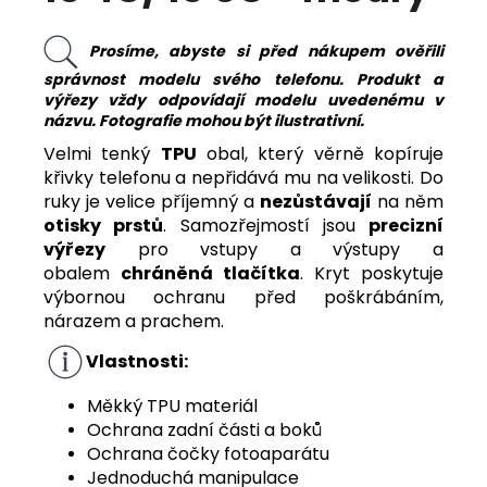
Prosíme, abyste si před nákupem ověřili
správnost modelu svého telefonu. Produkt a
výřezy vždy odpovídají modelu uvedenému v
názvu. Fotografie mohou být ilustrativní.
Velmi tenký
TPU
obal, který věrně kopíruje
křivky telefonu a nepřidává mu na velikosti. Do
ruky je velice příjemný a
nezůstávají
na něm
otisky prstů
. Samozřejmostí jsou
precizní
výřezy
pro vstupy a výstupy a
obalem
chráněná tlačítka
. Kryt poskytuje
výbornou ochranu před poškrábáním,
nárazem a prachem.
Vlastnosti:
Měkký TPU materiál
Ochrana zadní části a boků
Ochrana čočky fotoaparátu
Jednoduchá manipulace