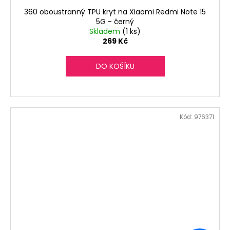
360 oboustranný TPU kryt na Xiaomi Redmi Note 15
5G - černý
Skladem
(1 ks)
269 Kč
DO KOŠÍKU
Kód:
976371