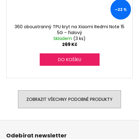
–22 %
360 oboustranný TPU kryt na Xiaomi Redmi Note 15
5G - fialový
Skladem
(3 ks)
269 Kč
DO KOŠÍKU
ZOBRAZIT VŠECHNY PODOBNÉ PRODUKTY
Z
á
Odebírat newsletter