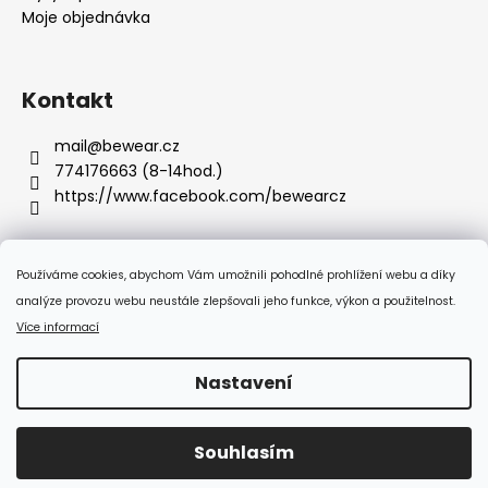
Moje objednávka
Kontakt
mail
@
bewear.cz
774176663 (8-14hod.)
https://www.facebook.com/bewearcz
Používáme cookies, abychom Vám umožnili pohodlné prohlížení webu a díky
Přijímáme online platby
analýze provozu webu neustále zlepšovali jeho funkce, výkon a použitelnost.
Více informací
Nastavení
Vytvořil Shoptet
Souhlasím
Copyright 2026
Bewear.cz
. Všechna práva vyhrazena.
:-) Doprava zdarma od 350 Kč!