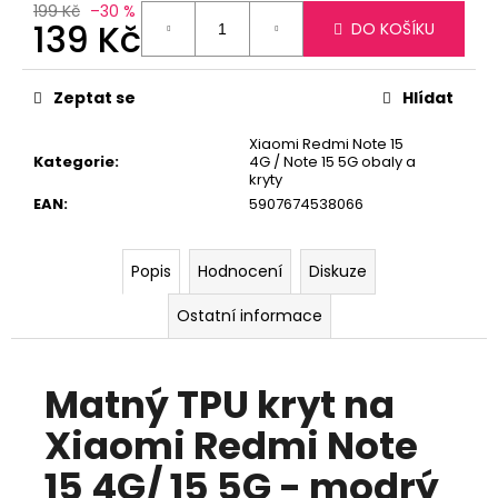
č
199 Kč
–30 %
u
139 Kč
DO KOŠÍKU
j
Měrná
e
cena:
m
Zeptat se
Hlídat
e
Xiaomi Redmi Note 15
Kategorie
:
4G / Note 15 5G obaly a
kryty
EAN
:
5907674538066
Popis
Hodnocení
Diskuze
Ostatní informace
Matný TPU kryt na
Xiaomi
Redmi Note
15 4G/ 15 5G
- modrý