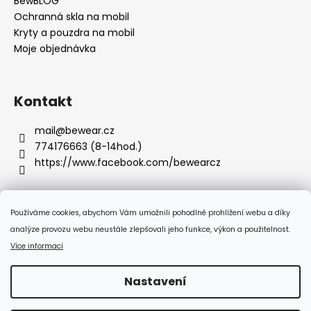
BewBLOG
Ochranná skla na mobil
Kryty a pouzdra na mobil
Moje objednávka
Kontakt
mail
@
bewear.cz
774176663 (8-14hod.)
https://www.facebook.com/bewearcz
Používáme cookies, abychom Vám umožnili pohodlné prohlížení webu a díky
Přijímáme online platby
analýze provozu webu neustále zlepšovali jeho funkce, výkon a použitelnost.
Více informací
Nastavení
Vytvořil Shoptet