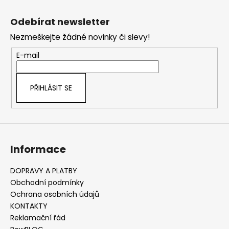
Z
č
l
u
á
á
Odebírat newsletter
j
d
p
e
a
Nezmeškejte žádné novinky či slevy!
a
m
c
t
E-mail
e
í
í
p
r
PŘIHLÁSIT SE
v
k
y
v
ý
Informace
p
i
s
DOPRAVY A PLATBY
u
Obchodní podmínky
Ochrana osobních údajů
KONTAKTY
Reklamační řád