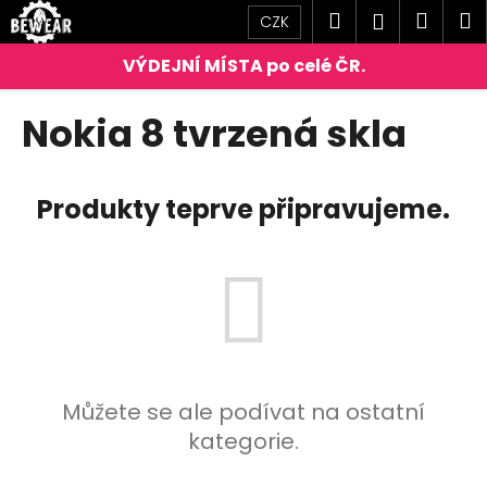
K
Přejít
Hledat
Náku
M
Přihlášen
CZK
na
o
obsah
Zpět
Zpět
košík
š
í
C
Nokia 8 tvrzená skla
k
o
p
o
Produkty teprve připravujeme.
t
ř
e
b
u
j
e
Můžete se ale podívat na ostatní
t
kategorie.
e
n