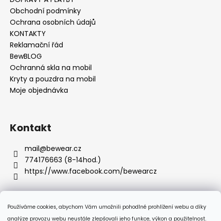
č
u
Obchodní podmínky
j
Ochrana osobních údajů
e
KONTAKTY
m
Reklamační řád
e
BewBLOG
Ochranná skla na mobil
Kryty a pouzdra na mobil
Moje objednávka
Kontakt
mail
@
bewear.cz
774176663 (8-14hod.)
https://www.facebook.com/bewearcz
Používáme cookies, abychom Vám umožnili pohodlné prohlížení webu a díky
Přijímáme online platby
analýze provozu webu neustále zlepšovali jeho funkce, výkon a použitelnost.