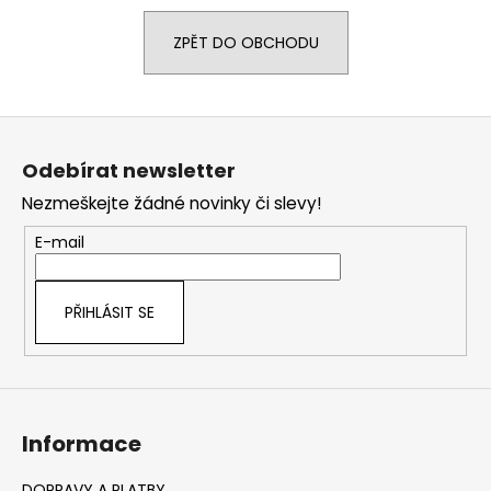
a
ZPĚT DO OBCHODU
j
í
t
Z
?
á
Odebírat newsletter
p
Nezmeškejte žádné novinky či slevy!
a
t
E-mail
HLEDAT
í
PŘIHLÁSIT SE
D
o
p
o
Informace
r
u
DOPRAVY A PLATBY