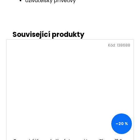
Uživatelsky přívětivý
Kód:
138688
–20 %