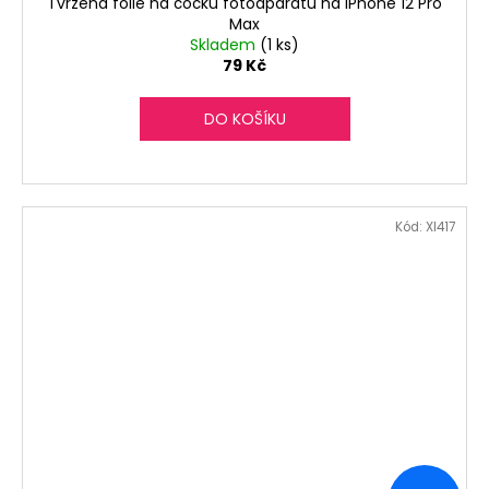
Tvrzená fólie na čočku fotoaparátu na iPhone 12 Pro
Max
Skladem
(1 ks)
79 Kč
DO KOŠÍKU
Kód:
XI417