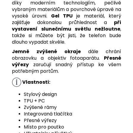
díky moderním technologiím, pečlivě
vybraným materiálům a povrchové úpravě na
vysoké úrovni.
Gel TPU
je materiál, který
zajišťuje dokonalou průhlednost a
při
vystavení slunečnímu světlu nežloutne
,
takže si můžete být jisti, že telefon bude
dlouho vypadat skvěle.
Jemně zvýšené okraje
dále chrání
obrazovku a objektiv fotoaparátu.
Přesné
výřezy
zaručují snadný přístup ke všem
potřebným portům.
Vlastnosti:
Stylový design
TPU + PC
Zvýšené rámy
Integrovaná tlačítka
Přesné výřezy
Místo pro poutko