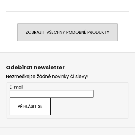
ZOBRAZIT VŠECHNY PODOBNÉ PRODUKTY
Z
á
Odebírat newsletter
p
Nezmeškejte žádné novinky či slevy!
a
t
E-mail
í
PŘIHLÁSIT SE