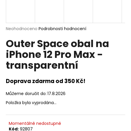
a
j
í
t
Průměrné
Neohodnoceno
Podrobnosti hodnocení
hodnocení
?
Outer Space obal na
produktu
je
iPhone 12 Pro Max -
0,0
z
transparentní
5
hvězdiček.
HLEDAT
Doprava zdarma od 350 Kč!
D
Můžeme doručit do:
17.8.2026
o
Položka byla vyprodána…
p
o
r
Momentálně nedostupné
u
Kód:
92807