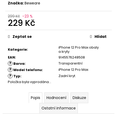
č
Značka:
Beweare
u
j
299 Kč
–23 %
e
229 Kč
m
e
Měrná
cena:
Zeptat se
Hlídat
iPhone 12 Pro Max obaly
Kategorie
:
a kryty
EAN
:
9145576248508
?
Transparentní
Barva
:
?
iPhone 12 Pro Max
Model telefonu
:
?
Zadní kryt
Typ
:
Položka byla vyprodána…
Popis
Hodnocení
Diskuze
Ostatní informace