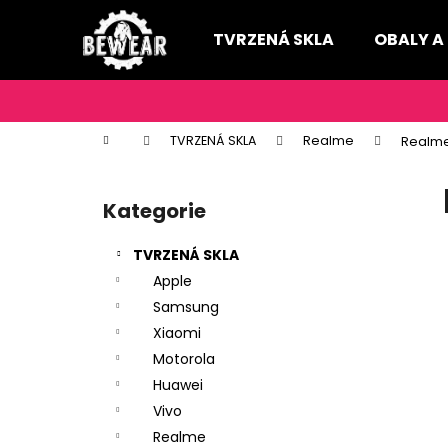
K
Přejít
na
o
TVRZENÁ SKLA
OBALY A
obsah
Zpět
Zpět
š
do
do
í
k
obchodu
obchodu
Domů
TVRZENÁ SKLA
Realme
Realme 
P
o
Kategorie
Přeskočit
s
kategorie
t
TVRZENÁ SKLA
r
Apple
a
Samsung
n
Xiaomi
n
Motorola
í
Huawei
p
Vivo
a
Realme