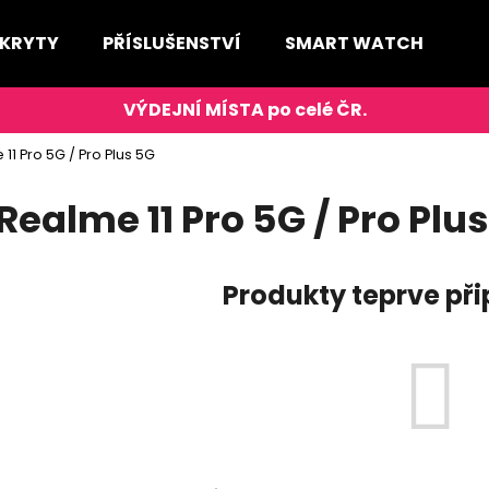
 KRYTY
PŘÍSLUŠENSTVÍ
SMART WATCH
D
Co potřebujete najít?
11 Pro 5G / Pro Plus 5G
HLEDAT
Realme 11 Pro 5G / Pro Plu
Produkty teprve př
Doporučujeme