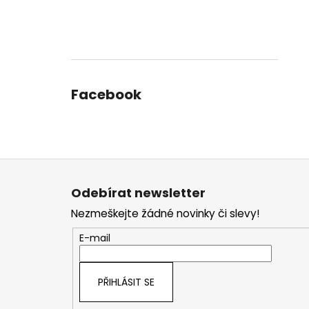
Facebook
Z
á
Odebírat newsletter
p
Nezmeškejte žádné novinky či slevy!
a
t
E-mail
í
PŘIHLÁSIT SE