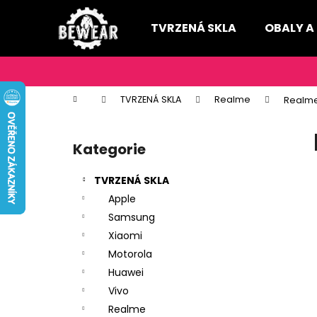
K
Přejít
na
o
TVRZENÁ SKLA
OBALY A
obsah
Zpět
Zpět
š
do
do
í
k
obchodu
obchodu
Domů
TVRZENÁ SKLA
Realme
Realme
P
o
Kategorie
Přeskočit
s
kategorie
t
TVRZENÁ SKLA
r
Apple
a
Samsung
n
Xiaomi
n
Motorola
í
Huawei
p
Vivo
a
Realme