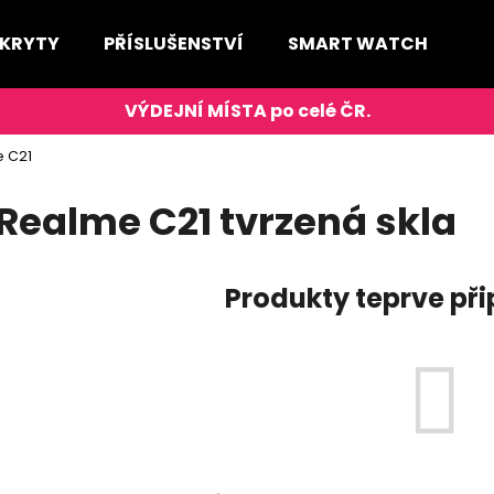
 KRYTY
PŘÍSLUŠENSTVÍ
SMART WATCH
D
Co potřebujete najít?
 C21
HLEDAT
Realme C21 tvrzená skla
Produkty teprve př
Doporučujeme