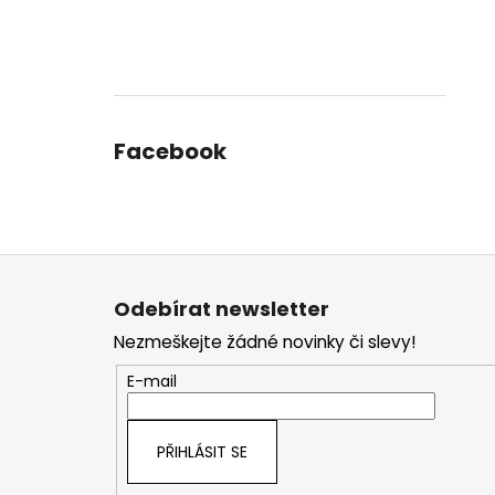
Facebook
Z
á
Odebírat newsletter
p
Nezmeškejte žádné novinky či slevy!
a
t
E-mail
í
PŘIHLÁSIT SE