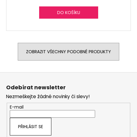
DO KOŠÍKU
ZOBRAZIT VŠECHNY PODOBNÉ PRODUKTY
Z
á
Odebírat newsletter
p
Nezmeškejte žádné novinky či slevy!
a
t
E-mail
í
PŘIHLÁSIT SE