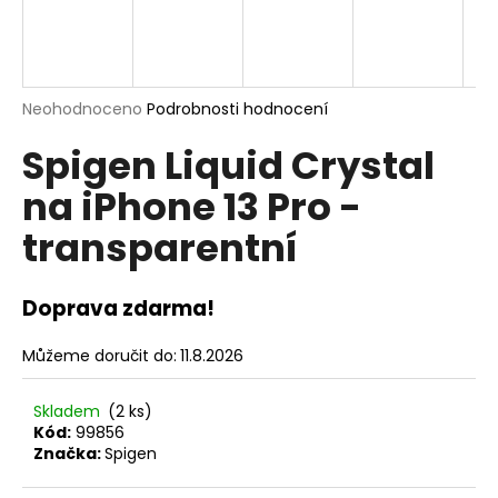
A
a
j
R
í
M
t
Průměrné
Neohodnoceno
Podrobnosti hodnocení
hodnocení
?
A
Spigen Liquid Crystal
produktu
je
na iPhone 13 Pro -
0,0
z
transparentní
5
hvězdiček.
HLEDAT
Doprava zdarma!
D
Můžeme doručit do:
11.8.2026
o
p
Skladem
(2 ks)
o
Kód:
99856
r
Značka:
Spigen
u