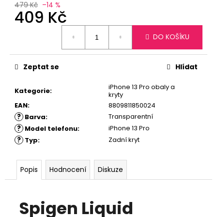
č
479 Kč
–14 %
u
409 Kč
j
Měrná
e
DO KOŠÍKU
cena:
m
e
Zeptat se
Hlídat
iPhone 13 Pro obaly a
Kategorie
:
kryty
EAN
:
8809811850024
?
Transparentní
Barva
:
?
iPhone 13 Pro
Model telefonu
:
?
Zadní kryt
Typ
:
Popis
Hodnocení
Diskuze
Spigen Liquid