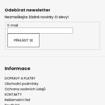
Z
č
l
u
á
á
Odebírat newsletter
j
d
p
e
a
Nezmeškejte žádné novinky či slevy!
a
m
c
t
E-mail
e
í
í
p
r
PŘIHLÁSIT SE
v
k
y
v
ý
Informace
p
i
s
DOPRAVY A PLATBY
u
Obchodní podmínky
Ochrana osobních údajů
KONTAKTY
Reklamační řád