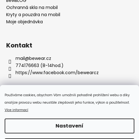
BewBLOG
Ochranná skla na mobil
Kryty a pouzdra na mobil
Moje objednávka
Kontakt
mail
@
bewear.cz
774176663 (8-14hod.)
https://www.facebook.com/bewearcz
Používáme cookies, abychom Vám umožnili pohodlné prohlížení webu a díky
Přijímáme online platby
analýze provozu webu neustále zlepšovali jeho funkce, výkon a použitelnost.
Více informací
Nastavení
Vytvořil Shoptet