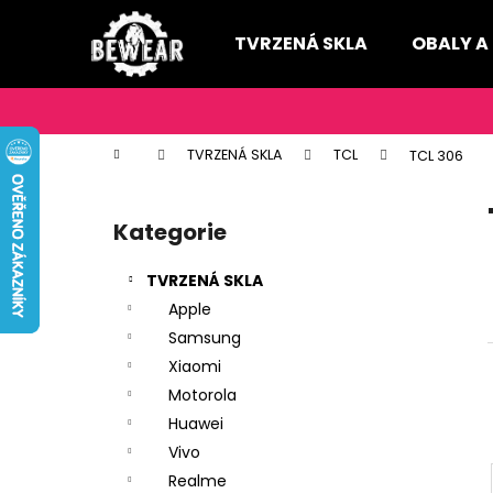
K
Přejít
na
o
TVRZENÁ SKLA
OBALY A
obsah
Zpět
Zpět
š
do
do
í
k
obchodu
obchodu
Domů
TVRZENÁ SKLA
TCL
TCL 306
P
o
Kategorie
Přeskočit
s
kategorie
t
TVRZENÁ SKLA
r
Apple
a
Samsung
n
Xiaomi
n
Motorola
í
Huawei
p
Vivo
a
Realme