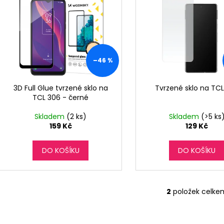
o
p
d
i
u
s
k
p
t
r
–46 %
ů
o
d
3D Full Glue tvrzené sklo na
Tvrzené sklo na TC
TCL 306 - černé
u
k
Skladem
(2 ks)
Skladem
(>5 ks
t
159 Kč
129 Kč
ů
DO KOŠÍKU
DO KOŠÍKU
2
položek celke
O
v
l