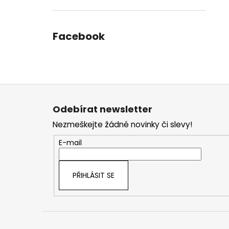
Facebook
Z
á
Odebírat newsletter
p
Nezmeškejte žádné novinky či slevy!
a
t
E-mail
í
PŘIHLÁSIT SE