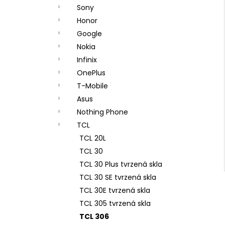
n
Sony
e
Honor
l
Google
Nokia
Infinix
OnePlus
T-Mobile
Asus
Nothing Phone
TCL
TCL 20L
TCL 30
TCL 30 Plus tvrzená skla
TCL 30 SE tvrzená skla
TCL 30E tvrzená skla
TCL 305 tvrzená skla
TCL 306