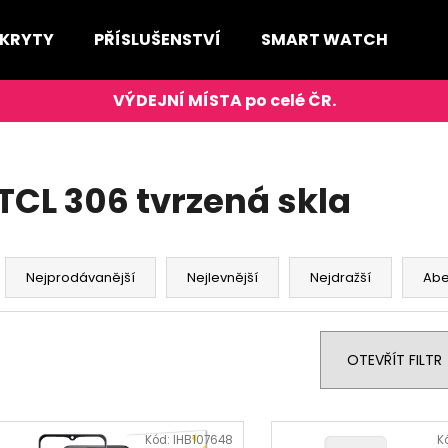
 KRYTY
PŘÍSLUŠENSTVÍ
SMART WATCH
D
Co potřebujete najít?
HLEDAT
TCL 306 tvrzená skla
Ř
Doporučujeme
a
Nejprodávanější
Nejlevnější
Nejdražší
Ab
z
e
n
OTEVŘÍT FILTR
í
p
V
r
ý
Kód:
IHB107648
K