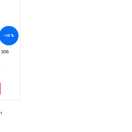
–13 %
L 306
)
m