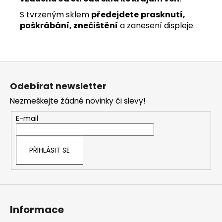
S tvrzeným sklem
předejdete
prasknutí,
poškrábání, znečištění
a zanesení displeje.
Z
á
Odebírat newsletter
p
Nezmeškejte žádné novinky či slevy!
a
t
E-mail
í
PŘIHLÁSIT SE
Informace