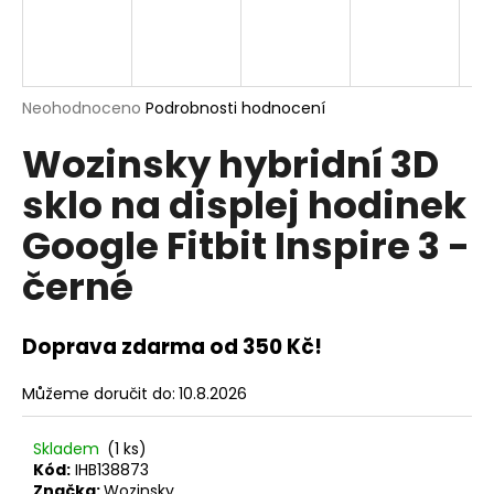
a
j
í
t
Průměrné
Neohodnoceno
Podrobnosti hodnocení
hodnocení
?
Wozinsky hybridní 3D
produktu
je
sklo na displej hodinek
0,0
z
Google Fitbit Inspire 3 -
5
hvězdiček.
HLEDAT
černé
Doprava zdarma od 350 Kč!
D
o
Můžeme doručit do:
10.8.2026
p
o
r
Skladem
(1 ks)
u
Kód:
IHB138873
Značka:
Wozinsky