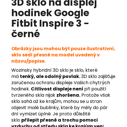
3D sklo na displej
hodinek Google
Fitbit Inspire 3 -
černé
Obrázky jsou mohou být pouze ilustrativní,
sklo sedí přesně na model uvedený v
názvu/popise.
Wozinsky hybridní 3D sklo je sklo, které
má
tenký, ale odolný povlak.
3D sklo zajišťuje
zaručenou ochranu displeje Vašich chytrých
hodinek.
Citlivost displeje není
při použití
tvrzeného skla nijak
zhoršena.
Protože však
sklo sahá až ke krajům, mohou se u stran
objevit malé bublinky, které by měly do pár
dní vymizet úplně. Je proto důležité
sklo
přilepit přesně a trochu pomoci
vzduchu od středu skla ke krajům ven
!