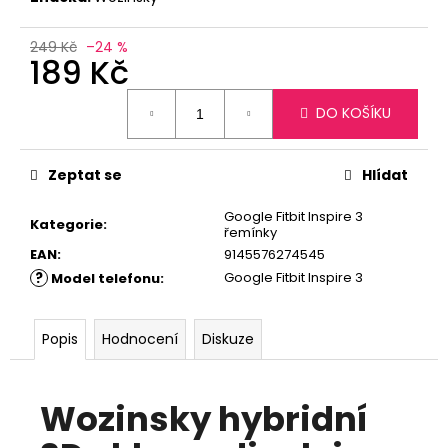
č
u
j
249 Kč
–24 %
189 Kč
e
m
Měrná
e
DO KOŠÍKU
cena:
Zeptat se
Hlídat
Google Fitbit Inspire 3
Kategorie
:
řemínky
EAN
:
9145576274545
?
Google Fitbit Inspire 3
Model telefonu
:
Popis
Hodnocení
Diskuze
Wozinsky hybridní