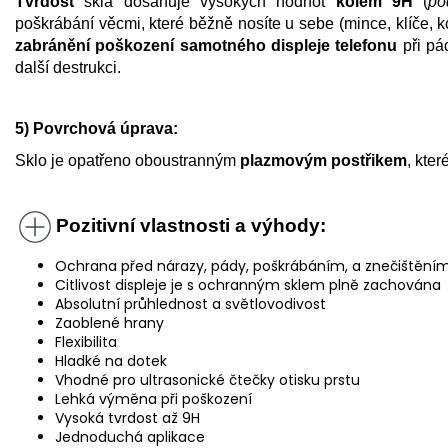
Tvrdost
skla dosahuje vysokých hodnot
kolem 9H
(
po
poškrábání věcmi, které běžně nosíte u sebe (mince, klíče, k
zabránění poškození samotného displeje telefonu
při pád
další destrukci.
5) Povrchová úprava:
Sklo je opatřeno oboustranným
plazmovým postřikem
, kter
Pozitivní vlastnosti a výhody:
Ochrana před nárazy, pády, poškrábáním, a znečištěním 
Citlivost displeje je s ochranným sklem plně zachována
Absolutní průhlednost a světlovodivost
Zaoblené hrany
Flexibilita
Hladké na dotek
Vhodné pro ultrasonické čtečky otisku prstu
Lehká výměna při poškození
Vysoká tvrdost až 9H
Jednoduchá aplikace