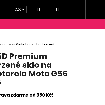
Hledat
Přihlášení
Nákupní
OPRAVY A PLATBY
KONTAKTY
Moje objednáv
CZK
košík
rné
odnoceno
Podrobnosti hodnocení
cení
5D Premium
ktu
rzené sklo na
torola Moto G56
ček.
G
rava zdarma od 350 Kč!