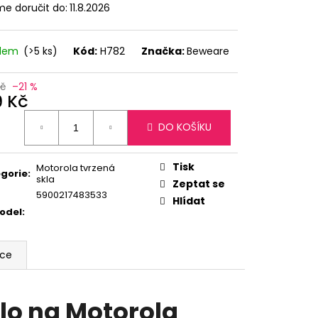
e doručit do:
11.8.2026
adem
(>5 ks)
Kód:
H782
Značka:
Beweare
Kč
–21 %
9 Kč
ná
DO KOŠÍKU
:
Tisk
Motorola tvrzená
gorie
:
skla
Zeptat se
5900217483533
Hlídat
odel
:
ace
lo na Motorola