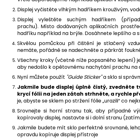
Displej vyčistěte vlhkým hadříkem krouživým, vo
Displej vyleštěte suchým hadříkem (příp
prachu). Místo dodávaných aplikačních prostře
hadříku například na brýle. Dosáhnete lepšího a s
Skvělou pomůckou při čištění je stlačený vzdu
nemáte, pořádně se nadechněte a párkrát foukněte
Všechny kroky (včetně níže popsaného lepení) je
aby nedošlo k opětovnému nachytání prachu na d
Nyní můžete použít
"Guide Sticker"
a sklo si správ
J
akmile bude displej úplně čistý, zvedněte t
krycí fólii na jeden zátah strhněte, a rychle 
je, abyste se sklem po stržení fólie „urazili“ co n
Srovnejte si horní stranu tak, aby případné v
kopírovaly displej, nastavte si i dolní stranu (zatí
Jakmile budete mít sklo perfektně srovnané, lehce
opravdu kopíruje displej přístroje