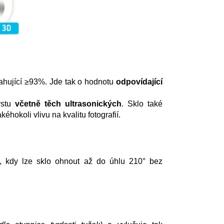
ahující ≥93%. Jde tak o hodnotu
odpovídající
rstu
včetně těch ultrasonických
. Sklo také
hokoli vlivu na kvalitu fotografií.
, kdy lze sklo ohnout až do úhlu 210° bez