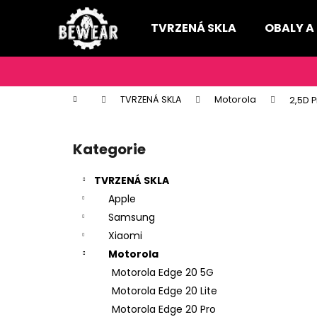
K
Přejít
na
o
TVRZENÁ SKLA
OBALY A
obsah
Zpět
Zpět
š
do
do
í
k
obchodu
obchodu
Domů
TVRZENÁ SKLA
Motorola
2,5D 
P
o
Kategorie
Přeskočit
s
kategorie
t
TVRZENÁ SKLA
r
Apple
a
Samsung
n
Xiaomi
n
Motorola
í
Motorola Edge 20 5G
p
Motorola Edge 20 Lite
a
Motorola Edge 20 Pro