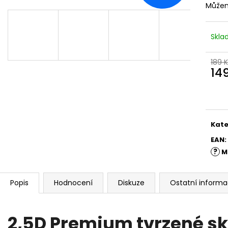
Můžem
Skl
189 
14
Měr
cena
Kate
EAN
:
?
M
Popis
Hodnocení
Diskuze
Ostatní inform
2,5D Premium tvrzené sk