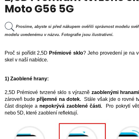
Moto G56 5G
Prosíme, abyste si před nákupem ověřili správnost modelu svéh
modelu uvedenému v názvu. Fotografie jsou ilustrativní.
Proč si pořídit 2,5D
Prémiové sklo
? Jeho provedení je na v
skel v naší nabídce.
1) Zaoblené hrany:
2,5D Prémiové tvrzené sklo s výrazně
zaoblenými hranam
zároveň bude
příjemné na dotek.
Stále však jde o rovné tv
část displeje a
nepokrývá zaoblené části.
Pro pokrytí vět
nebo 5D, které zaoblení reflektují.