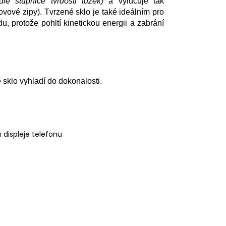
dle stupnice tvrdosti tužek)
a vylučuje tak
ovové zipy). Tvrzené sklo je také ideálním pro
u, protože pohltí kinetickou energii a zabrání
é sklo vyhladí do dokonalosti.
displeje telefonu