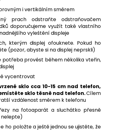
dorovným i vertikálním směrem
adný prach odstraňte odstraňovačem
dků doporučujeme využít také vlastního
nadnějšího vyleštění displeje
ch, kterým displej ofouknete. Pokud ho
 (pozor, abyste si na displej neprskli)
 potřeba provést během několika vteřin,
isplej
ně vycentrovat
vrzené sklo cca 10-15 cm nad telefon,
přemístěte sklo těsně nad telefon.
Cílem
ejkratší vzdálenost směrem k telefonu
ýřezy na fotoaparát a sluchátko přesně
m nelepte)
 ho položte a ještě jednou se ujistěte, že