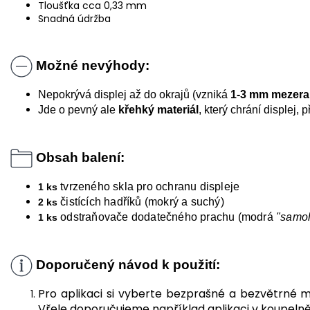
Tloušťka cca 0,33 mm
Snadná údržba
Možné nevýhody:
Nepokrývá displej až do okrajů (vzniká
1-3 mm mezera
Jde o pevný ale
křehký materiál
, který chrání displej,
Obsah balení:
tvrzeného skla pro ochranu displeje
1 ks
čistících hadříků (mokrý a suchý)
2 ks
odstraňovače dodatečného prachu (modrá
"samo
1 ks
Doporučený návod k použití:
Pro aplikaci si vyberte bezprašné a bezvětrné m
Vřele doporučujeme například aplikaci v koupeln