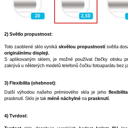
2) Světlo propustnost:
Toto zaoblené sklo vyniká
skvělou propustností
světla dos
originálnímu displeji.
S aplikovaným sklem, je možné používat čtečky otisku p
zakrývá u některých modelů telefonů čočku fotoaparátu bez jaké
3) Flexibilita (ohebnost):
Další výhodou našeho prémiového skla je jeho
flexibilita
prasknutí. Sklo je tak
méně náchylné
na
prasknutí
.
4) Tvrdost: