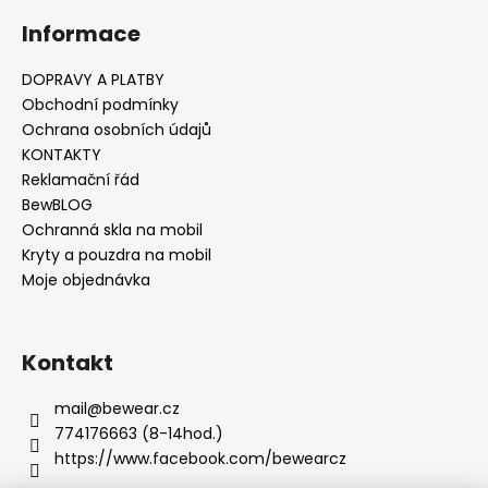
č
u
Informace
j
e
DOPRAVY A PLATBY
m
Obchodní podmínky
e
Ochrana osobních údajů
KONTAKTY
Reklamační řád
BewBLOG
Ochranná skla na mobil
Kryty a pouzdra na mobil
Moje objednávka
Kontakt
mail
@
bewear.cz
774176663 (8-14hod.)
https://www.facebook.com/bewearcz