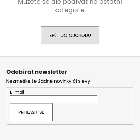
Můžete se ale podívat na ostatní
a
kategorie.
j
í
t
ZPĚT DO OBCHODU
?
Z
á
Odebírat newsletter
HLEDAT
p
Nezmeškejte žádné novinky či slevy!
a
t
E-mail
D
í
o
PŘIHLÁSIT SE
p
o
r
u