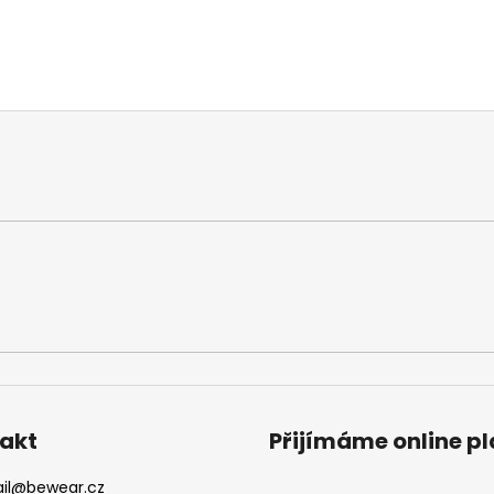
akt
Přijímáme online p
il
@
bewear.cz