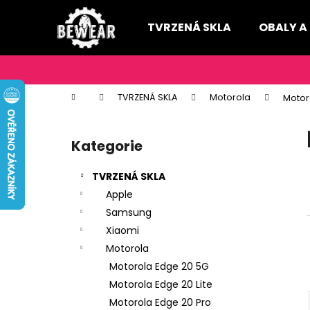
K
Přejít
na
o
TVRZENÁ SKLA
OBALY A
obsah
Zpět
Zpět
š
do
do
í
k
obchodu
obchodu
Domů
TVRZENÁ SKLA
Motorola
Motor
P
o
Kategorie
Přeskočit
s
kategorie
t
TVRZENÁ SKLA
r
Apple
a
Samsung
n
Xiaomi
n
Motorola
í
Motorola Edge 20 5G
p
Motorola Edge 20 Lite
a
Motorola Edge 20 Pro