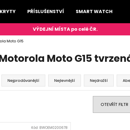
 KRYTY
PŘÍSLUŠENSTVÍ
SMART WATCH
D
Co potřebujete najít?
ola Moto G15
HLEDAT
Motorola Moto G15 tvrzen
Ř
Doporučujeme
a
Nejprodávanější
Nejlevnější
Nejdražší
Ab
z
e
n
OTEVŘÍT FILTR
í
p
V
r
ý
Kód:
BWOEM0200678