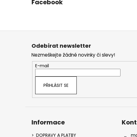
Facebook
Z
á
Odebírat newsletter
p
Nezmeškejte žádné novinky či slevy!
a
t
E-mail
í
PŘIHLÁSIT SE
Informace
Kont
DOPRAVY A PLATBY
ma