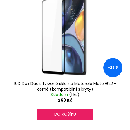
č
u
j
e
m
e
–22 %
10D Dux Ducis tvrzené sklo na Motorola Moto G22 -
černé (kompatibilní s kryty)
Skladem
(1 ks)
269 Kč
DO KOŠÍKU