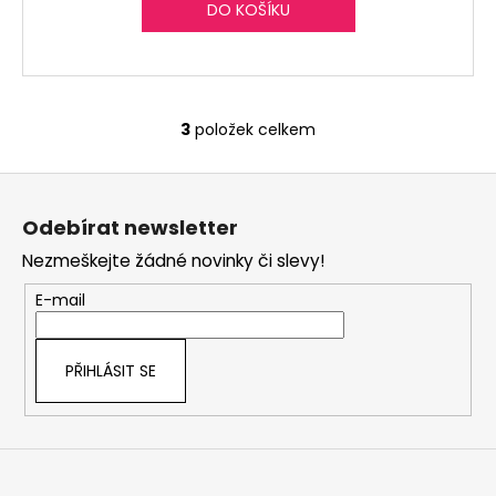
DO KOŠÍKU
3
položek celkem
O
v
Z
l
á
á
Odebírat newsletter
d
p
a
Nezmeškejte žádné novinky či slevy!
a
c
t
E-mail
í
í
p
r
PŘIHLÁSIT SE
v
k
y
v
ý