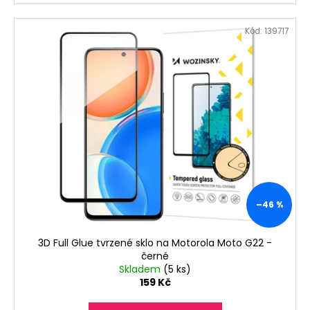
Kód:
139717
–46 %
3D Full Glue tvrzené sklo na Motorola Moto G22 -
černé
Skladem
(5 ks)
159 Kč