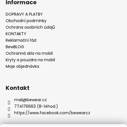
Informace
p
i
s
DOPRAVY A PLATBY
u
Obchodní podmínky
Ochrana osobních údajů
KONTAKTY
Reklamační řád
BewBLOG
Ochranná skla na mobil
Kryty a pouzdra na mobil
Moje objednávka
Kontakt
mail
@
bewear.cz
774176663 (8-14hod.)
https://www.facebook.com/bewearcz