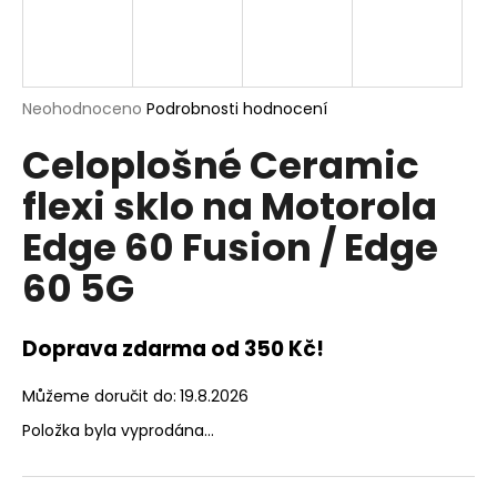
a
j
í
t
Průměrné
Neohodnoceno
Podrobnosti hodnocení
hodnocení
?
Celoplošné Ceramic
produktu
je
flexi sklo na Motorola
0,0
z
Edge 60 Fusion / Edge
5
hvězdiček.
HLEDAT
60 5G
Doprava zdarma od 350 Kč!
D
o
Můžeme doručit do:
19.8.2026
p
o
Položka byla vyprodána…
r
u