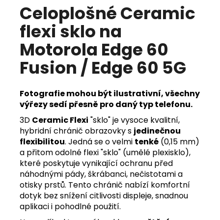
Celoplošné Ceramic
flexi sklo na
Motorola Edge 60
Fusion / Edge 60 5G
Fotografie mohou být ilustrativní, všechny
výřezy sedí přesně pro daný typ telefonu.
3D
Ceramic Flexi
"sklo" je vysoce kvalitní,
hybridní chránič obrazovky s
jedinečnou
flexibilitou
. Jedná se o velmi
tenké
(0,15 mm)
a přitom odolné flexi "sklo" (umělé plexisklo),
které poskytuje vynikající ochranu před
náhodnými pády, škrábanci, nečistotami a
otisky prstů. Tento chránič nabízí komfortní
dotyk bez snížení citlivosti displeje, snadnou
aplikaci i pohodlné použití.