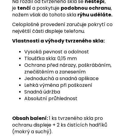
Na rozdíl od tvrzeného skla se
neštěpí
,
je
tenčí
a poskytuje
podobnou ochranu
,
nožem však do tohoto skla
rýhu uděláte.
Celoplošné provedení zaručuje pokrytí co
největší části displeje telefonu.
Vlastnosti a výhody tvrzeného skla:
Vysoká pevnost a odolnost
Tloušťka skla: 0,15 mm
Ochrana před nárazy, poškrábáním,
znečištěním a zanesením
Jednoduchá a snadná aplikace
Lehká výměna při poškození
Snadná údržba
Absolutní průhlednost
Obsah balení:
1 ks tvrzeného skla pro
ochranu displeje + 2 ks čistících hadříků
(mokrý a suchý).