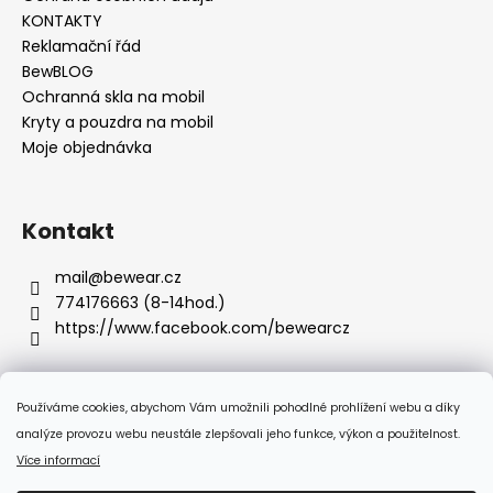
KONTAKTY
Reklamační řád
BewBLOG
Ochranná skla na mobil
Kryty a pouzdra na mobil
Moje objednávka
Kontakt
mail
@
bewear.cz
774176663 (8-14hod.)
https://www.facebook.com/bewearcz
Používáme cookies, abychom Vám umožnili pohodlné prohlížení webu a díky
Přijímáme online platby
analýze provozu webu neustále zlepšovali jeho funkce, výkon a použitelnost.
Více informací