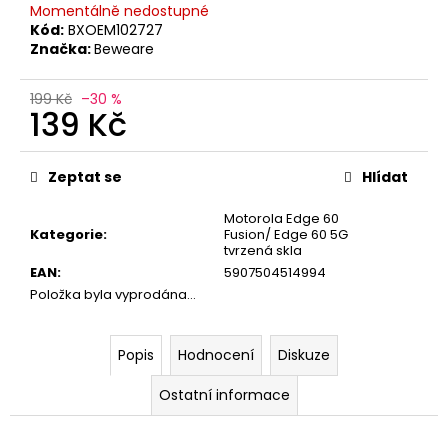
č
Momentálně nedostupné
u
Kód:
BXOEM102727
j
Značka:
Beweare
e
m
199 Kč
–30 %
e
139 Kč
Měrná
cena:
Zeptat se
Hlídat
Motorola Edge 60
Kategorie
:
Fusion/ Edge 60 5G
tvrzená skla
EAN
:
5907504514994
Položka byla vyprodána…
Popis
Hodnocení
Diskuze
Ostatní informace