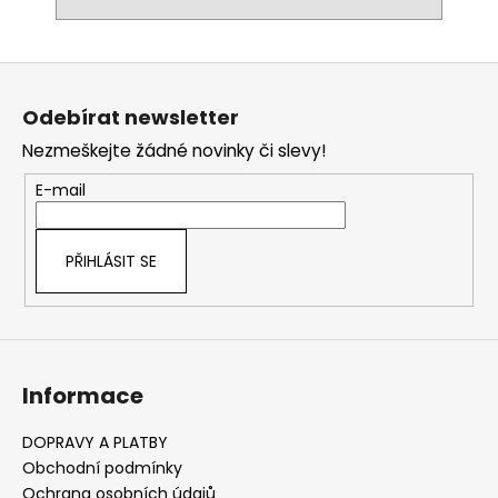
Z
á
Odebírat newsletter
p
Nezmeškejte žádné novinky či slevy!
a
t
E-mail
í
PŘIHLÁSIT SE
Informace
DOPRAVY A PLATBY
Obchodní podmínky
Ochrana osobních údajů