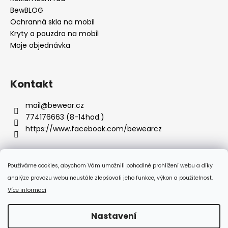
BewBLOG
Ochranná skla na mobil
Kryty a pouzdra na mobil
Moje objednávka
Kontakt
mail
@
bewear.cz
774176663 (8-14hod.)
https://www.facebook.com/bewearcz
Používáme cookies, abychom Vám umožnili pohodlné prohlížení webu a díky
Přijímáme online platby
analýze provozu webu neustále zlepšovali jeho funkce, výkon a použitelnost.
Více informací
Nastavení