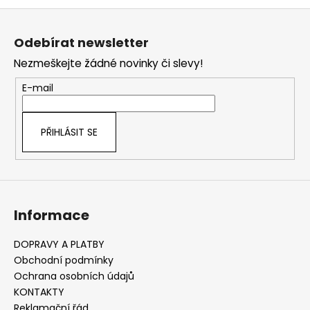
č
v
Z
u
l
j
á
á
Odebírat newsletter
e
d
p
m
a
Nezmeškejte žádné novinky či slevy!
a
e
c
t
E-mail
í
í
p
r
PŘIHLÁSIT SE
v
k
y
v
ý
Informace
p
i
s
DOPRAVY A PLATBY
u
Obchodní podmínky
Ochrana osobních údajů
KONTAKTY
Reklamační řád