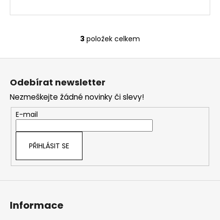
3
položek celkem
O
v
Z
l
á
á
Odebírat newsletter
d
p
a
Nezmeškejte žádné novinky či slevy!
a
c
t
E-mail
í
í
p
r
PŘIHLÁSIT SE
v
k
y
v
ý
Informace
p
i