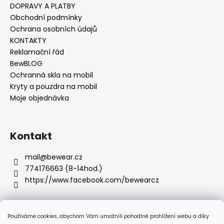
s
DOPRAVY A PLATBY
u
Obchodní podmínky
Ochrana osobních údajů
KONTAKTY
Reklamační řád
BewBLOG
Ochranná skla na mobil
Kryty a pouzdra na mobil
Moje objednávka
Kontakt
mail
@
bewear.cz
774176663 (8-14hod.)
https://www.facebook.com/bewearcz
Používáme cookies, abychom Vám umožnili pohodlné prohlížení webu a díky