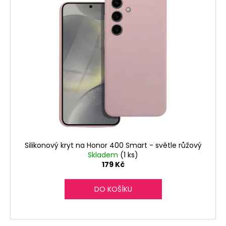
č
u
j
e
m
e
Silikonový kryt na Honor 400 Smart - světle růžový
Skladem
(1 ks)
179 Kč
DO KOŠÍKU