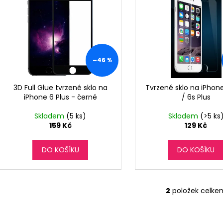
o
p
d
i
u
s
k
p
t
r
–46 %
ů
o
d
3D Full Glue tvrzené sklo na
Tvrzené sklo na iPhone
iPhone 6 Plus - černé
/ 6s Plus
u
k
Skladem
(5 ks)
Skladem
(>5 ks
t
159 Kč
129 Kč
ů
DO KOŠÍKU
DO KOŠÍKU
2
položek celke
O
v
l