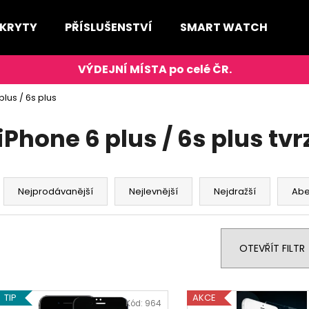
 KRYTY
PŘÍSLUŠENSTVÍ
SMART WATCH
D
Co potřebujete najít?
plus / 6s plus
HLEDAT
iPhone 6 plus / 6s plus tv
Ř
Doporučujeme
a
Nejprodávanější
Nejlevnější
Nejdražší
Ab
z
e
n
OTEVŘÍT FILTR
í
p
V
r
TIP
AKCE
ý
Kód:
964