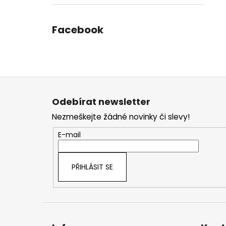
Facebook
Z
á
Odebírat newsletter
p
Nezmeškejte žádné novinky či slevy!
a
t
E-mail
í
PŘIHLÁSIT SE