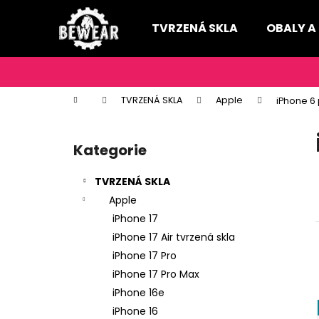
K
Přejít
na
o
TVRZENÁ SKLA
OBALY A
obsah
Zpět
Zpět
š
do
do
í
k
obchodu
obchodu
Domů
TVRZENÁ SKLA
Apple
iPhone 6 
P
o
Kategorie
Přeskočit
s
kategorie
t
TVRZENÁ SKLA
r
Apple
a
iPhone 17
n
iPhone 17 Air tvrzená skla
n
iPhone 17 Pro
í
iPhone 17 Pro Max
p
iPhone 16e
a
iPhone 16