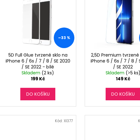
o
p
d
i
u
s
k
p
t
r
–33 %
ů
o
d
5D Full Glue tvrzené sklo na
2,5D Premium tvrzené 
iPhone 6 / 6s / 7 / 8 / SE 2020
iPhone 6 / 6s / 7 / 8 /
u
/ SE 2022 - bílé
/ SE 2022
k
Skladem
(2 ks)
Skladem
(>5 ks
t
199 Kč
149 Kč
ů
DO KOŠÍKU
DO KOŠÍKU
Kód:
XI377