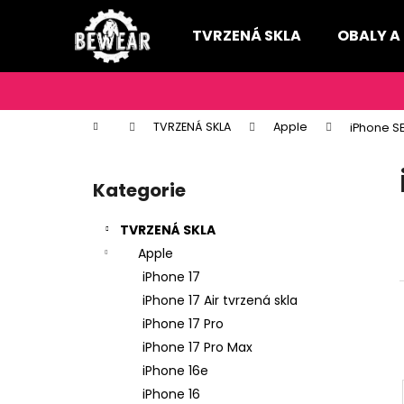
K
Přejít
na
o
TVRZENÁ SKLA
OBALY A
obsah
Zpět
Zpět
š
do
do
í
k
obchodu
obchodu
Domů
TVRZENÁ SKLA
Apple
iPhone S
P
o
Kategorie
Přeskočit
s
kategorie
t
TVRZENÁ SKLA
r
Apple
a
iPhone 17
n
iPhone 17 Air tvrzená skla
n
iPhone 17 Pro
í
iPhone 17 Pro Max
p
iPhone 16e
a
iPhone 16