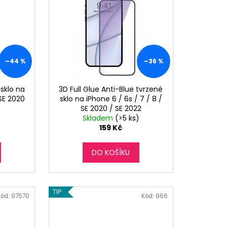
–44 %
–36 %
sklo na
3D Full Glue Anti-Blue tvrzené
 SE 2020
sklo na iPhone 6 / 6s / 7 / 8 /
SE 2020 / SE 2022
)
Skladem
(>5 ks)
159 Kč
DO KOŠÍKU
TIP
Kód:
97570
Kód:
966