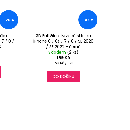
–20 %
–46 %
očku
3D Full Glue tvrzené sklo na
7 / 8 /
iPhone 6 / 6s / 7 / 8 / SE 2020
2
/ SE 2022 - černé
Skladem
(2 ks)
159 Kč
Měrná
159 Kč / 1 ks
cena:
DO KOŠÍKU