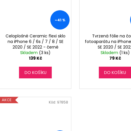
–41 %
Celoplošné Ceramic flexi sklo
Tvrzená fólie na č
na iPhone 6 / 6s / 7 / 8 / SE
fotoaparátu na iPhone 
2020 / SE 2022 - černé
SE 2020 / SE 202
Skladem
(3 ks)
Skladem
(1 ks)
139 Kč
79 Kč
DO KOŠÍKU
DO KOŠÍKU
AKCE
Kód:
97858