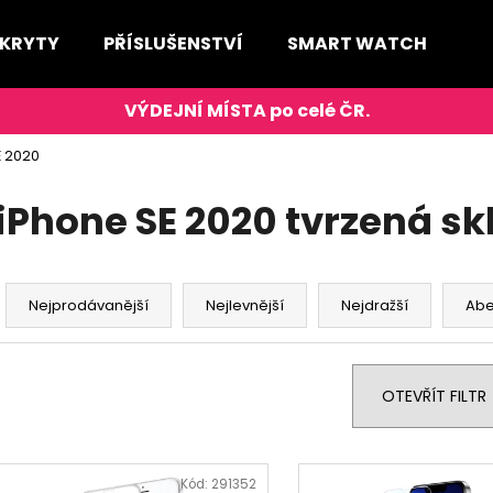
 KRYTY
PŘÍSLUŠENSTVÍ
SMART WATCH
D
Co potřebujete najít?
E 2020
HLEDAT
iPhone SE 2020 tvrzená sk
Ř
Doporučujeme
a
Nejprodávanější
Nejlevnější
Nejdražší
Ab
z
e
n
OTEVŘÍT FILTR
í
p
V
r
ý
Kód:
291352