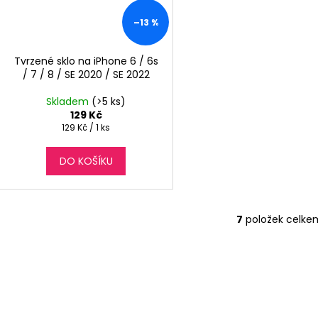
–13 %
Tvrzené sklo na iPhone 6 / 6s
/ 7 / 8 / SE 2020 / SE 2022
Skladem
(>5 ks)
129 Kč
Měrná
129 Kč / 1 ks
cena:
DO KOŠÍKU
7
položek celke
O
v
l
á
d
a