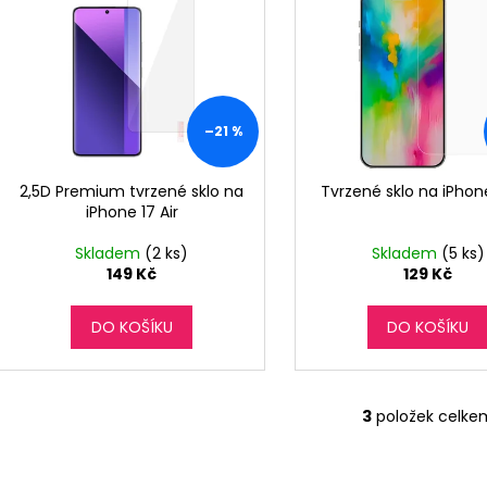
o
p
d
i
u
s
k
p
t
r
–21 %
ů
o
d
2,5D Premium tvrzené sklo na
Tvrzené sklo na iPhone
iPhone 17 Air
u
k
Skladem
(2 ks)
Skladem
(5 ks)
t
149 Kč
129 Kč
ů
DO KOŠÍKU
DO KOŠÍKU
3
položek celke
O
v
l