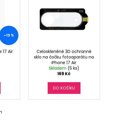
–13 %
 17 Air
Celoskleněné 3D ochranné
sklo na čočku fotoaparátu na
iPhone 17 Air
Skladem
(5 ks)
169 Kč
DO KOŠÍKU
m