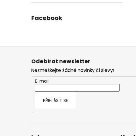
Facebook
Z
á
Odebírat newsletter
p
Nezmeškejte žádné novinky či slevy!
a
t
E-mail
í
PŘIHLÁSIT SE