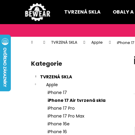
K
Přejít
na
o
TVRZENÁ SKLA
OBALY A
obsah
Zpět
Zpět
š
do
do
í
k
obchodu
obchodu
Domů
TVRZENÁ SKLA
Apple
iPhone 17 
P
o
Kategorie
Přeskočit
s
kategorie
t
TVRZENÁ SKLA
r
Apple
a
iPhone 17
n
iPhone 17 Air tvrzená skla
n
iPhone 17 Pro
í
iPhone 17 Pro Max
p
iPhone 16e
a
iPhone 16