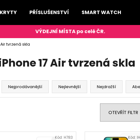
 KRYTY
PŘÍSLUŠENSTVÍ
SMART WATCH
D
Co potřebujete najít?
Air tvrzená skla
HLEDAT
iPhone 17 Air tvrzená skla
Ř
Doporučujeme
a
Nejprodávanější
Nejlevnější
Nejdražší
Ab
z
e
n
OTEVŘÍT FILTR
í
p
V
r
ý
Kód:
H783
Kód:
I