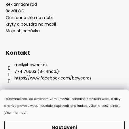
Reklamační řád
BewBLOG
Ochranná skla na mobil
Kryty a pouzdra na mobil
Moje objednávka
Kontakt
mail
@
bewear.cz
774176663 (8-14hod.)
https://www.facebook.com/bewearcz
Používáme cookies, abychom Vám umožnili pohodlné prohlížení webu a díky
Přijímáme online platby
analýze provozu webu neustále zlepšovali jeho funkce, výkon a použitelnost.
Více informací
Nastavení