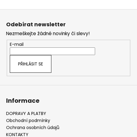
O
č
v
u
Z
l
j
á
á
e
Odebírat newsletter
d
m
p
a
Nezmeškejte žádné novinky či slevy!
e
a
c
t
E-mail
í
í
p
r
PŘIHLÁSIT SE
v
k
y
v
ý
Informace
p
i
s
DOPRAVY A PLATBY
u
Obchodní podmínky
Ochrana osobních údajů
KONTAKTY