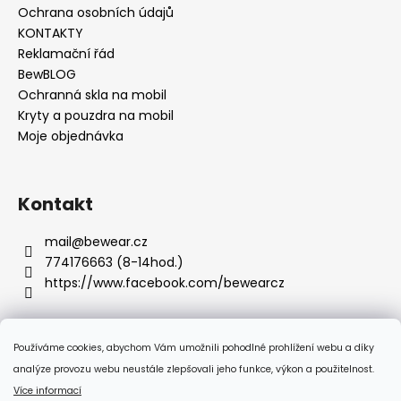
Ochrana osobních údajů
KONTAKTY
Reklamační řád
BewBLOG
Ochranná skla na mobil
Kryty a pouzdra na mobil
Moje objednávka
Kontakt
mail
@
bewear.cz
774176663 (8-14hod.)
https://www.facebook.com/bewearcz
Používáme cookies, abychom Vám umožnili pohodlné prohlížení webu a díky
Přijímáme online platby
analýze provozu webu neustále zlepšovali jeho funkce, výkon a použitelnost.
Více informací