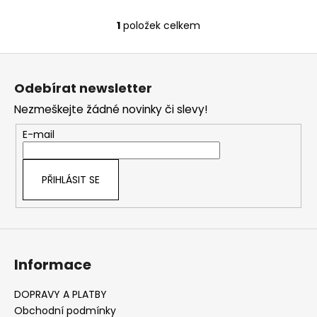
1
položek celkem
O
v
Z
l
á
á
Odebírat newsletter
d
p
a
Nezmeškejte žádné novinky či slevy!
a
c
t
E-mail
í
í
p
r
PŘIHLÁSIT SE
v
k
y
v
ý
Informace
p
i
s
DOPRAVY A PLATBY
u
Obchodní podmínky