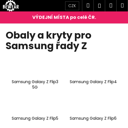
K
Přejít
Hledat
Náku
M
Přihlášen
CZK
na
o
obsah
Zpět
Zpět
košík
š
í
C
Obaly a kryty pro
k
o
Samsung řady Z
p
o
t
ř
e
b
Samsung Galaxy Z Flip3
Samsung Galaxy Z Flip4
5G
u
j
e
t
Samsung Galaxy Z Flip5
Samsung Galaxy Z Flip6
e
n