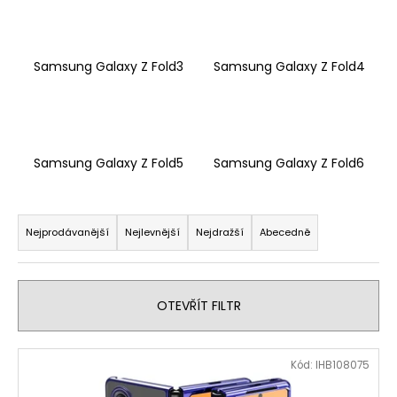
a
j
í
Samsung Galaxy Z Fold3
Samsung Galaxy Z Fold4
t
?
Samsung Galaxy Z Fold5
Samsung Galaxy Z Fold6
HLEDAT
Ř
a
Nejprodávanější
Nejlevnější
Nejdražší
Abecedně
z
e
D
n
o
OTEVŘÍT FILTR
p
í
o
p
V
r
Kód:
IHB108075
r
ý
u
o