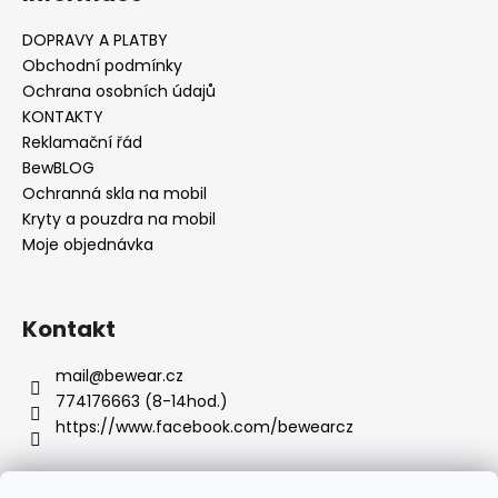
č
u
DOPRAVY A PLATBY
j
Obchodní podmínky
e
Ochrana osobních údajů
m
KONTAKTY
e
Reklamační řád
BewBLOG
Ochranná skla na mobil
Kryty a pouzdra na mobil
Moje objednávka
Kontakt
mail
@
bewear.cz
774176663 (8-14hod.)
https://www.facebook.com/bewearcz