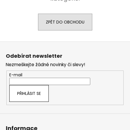
a
j
í
ZPĚT DO OBCHODU
t
?
Z
á
Odebírat newsletter
p
Nezmeškejte žádné novinky či slevy!
a
HLEDAT
t
E-mail
í
D
PŘIHLÁSIT SE
o
p
o
r
u
Informace