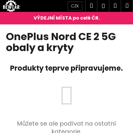
K
Přejít
Hledat
Náku
M
Přihlášen
CZK
na
o
obsah
Zpět
Zpět
košík
š
í
C
OnePlus Nord CE 2 5G
k
o
obaly a kryty
p
o
t
Produkty teprve připravujeme.
ř
e
b
u
j
e
t
Můžete se ale podívat na ostatní
e
kategorie.
n