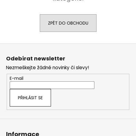
a
j
í
ZPĚT DO OBCHODU
t
?
Z
á
Odebírat newsletter
p
Nezmeškejte žádné novinky či slevy!
a
HLEDAT
t
E-mail
í
D
PŘIHLÁSIT SE
o
p
o
r
u
Informace