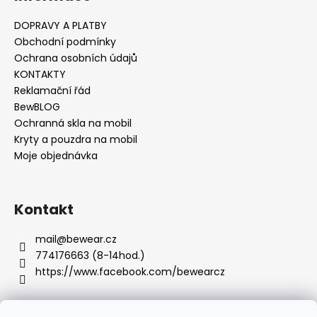
č
u
DOPRAVY A PLATBY
j
Obchodní podmínky
e
Ochrana osobních údajů
m
KONTAKTY
e
Reklamační řád
BewBLOG
Ochranná skla na mobil
Kryty a pouzdra na mobil
Moje objednávka
Kontakt
mail
@
bewear.cz
774176663 (8-14hod.)
https://www.facebook.com/bewearcz