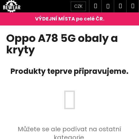
K
Přejít
Hledat
Náku
M
Přihlášen
CZK
na
o
obsah
Zpět
Zpět
košík
š
í
C
Oppo A78 5G obaly a
k
o
kryty
p
o
t
Produkty teprve připravujeme.
ř
e
b
u
j
e
t
Můžete se ale podívat na ostatní
e
kategorie.
n