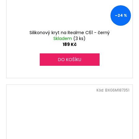
–24 %
Silikonový kryt na Realme C61 - černý
Skladem
(3 ks)
189 Kč
DO KOŠÍKU
Kód:
BXGSM187351