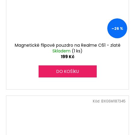
–26 %
Magnetické flipové pouzdro na Realme C61 - zlaté
Skladem
(1 ks)
199 Kč
DO KOŠÍKU
Kód:
BXGSM187345