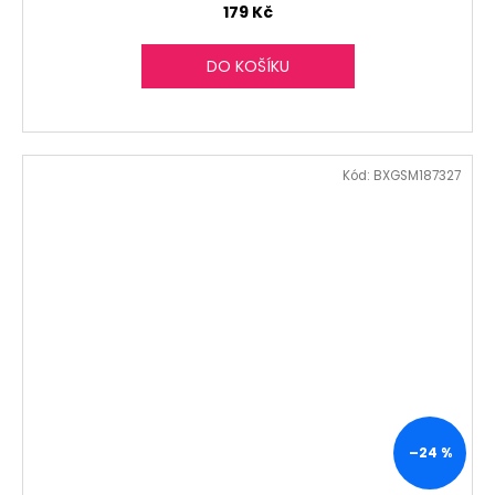
179 Kč
DO KOŠÍKU
Kód:
BXGSM187327
–24 %