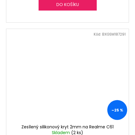
DO KOŠÍKU
Kód:
BXGSM187291
–25 %
Zesílený silikonový kryt 2mm na Realme C61
Skladem
(2 ks)