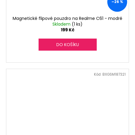
–26 %
Magnetické flipové pouzdro na Realme C61 - modré
Skladem
(1 ks)
199 Kč
DO KOŠÍKU
Kód:
BXGSM187321