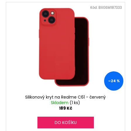
Kód:
BXGSM187333
–24 %
Silikonový kryt na Realme C61 - červený
Skladem
(1 ks)
189 Kč
DO KOŠÍKU