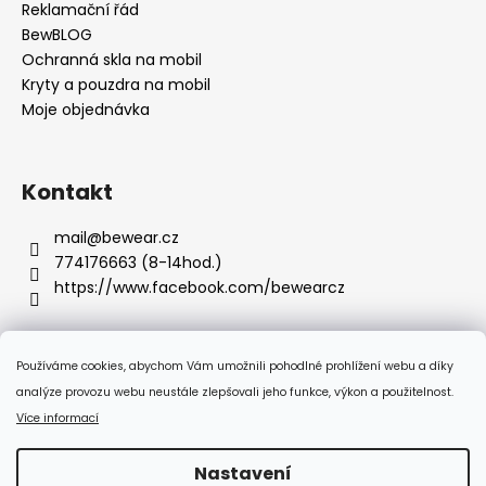
Reklamační řád
BewBLOG
Ochranná skla na mobil
Kryty a pouzdra na mobil
Moje objednávka
Kontakt
mail
@
bewear.cz
774176663 (8-14hod.)
https://www.facebook.com/bewearcz
Používáme cookies, abychom Vám umožnili pohodlné prohlížení webu a díky
Přijímáme online platby
analýze provozu webu neustále zlepšovali jeho funkce, výkon a použitelnost.
Více informací
Nastavení