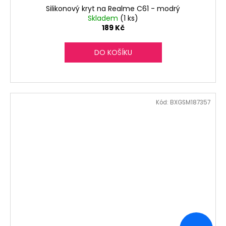
Silikonový kryt na Realme C61 - modrý
Skladem
(1 ks)
189 Kč
DO KOŠÍKU
Kód:
BXGSM187357