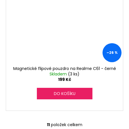
–26 %
Magnetické flipové pouzdro na Realme C61 - černé
Skladem
(3 ks)
199 Kč
DO KOŠÍKU
11
položek celkem
O