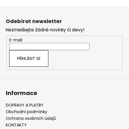
v
Z
l
á
á
Odebírat newsletter
d
p
a
Nezmeškejte žádné novinky či slevy!
a
c
t
E-mail
í
í
p
r
PŘIHLÁSIT SE
v
k
y
v
ý
Informace
p
i
s
DOPRAVY A PLATBY
u
Obchodní podmínky
Ochrana osobních údajů
KONTAKTY