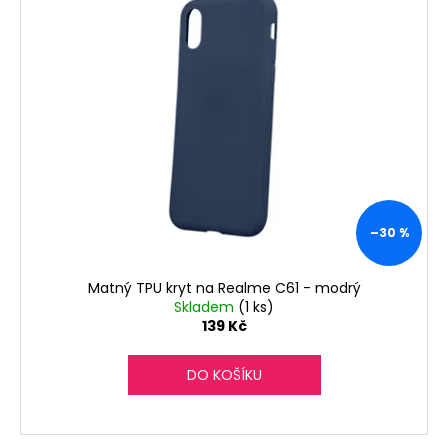
č
u
j
e
m
e
–30 %
Matný TPU kryt na Realme C61 - modrý
Skladem
(1 ks)
139 Kč
DO KOŠÍKU