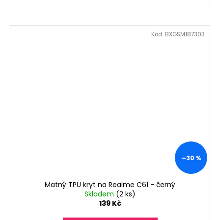
Kód:
BXGSM187303
–30 %
Matný TPU kryt na Realme C61 - černý
Skladem
(2 ks)
139 Kč