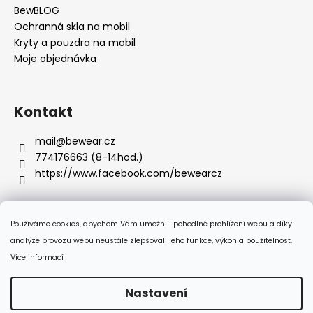
BewBLOG
Ochranná skla na mobil
Kryty a pouzdra na mobil
Moje objednávka
Kontakt
mail
@
bewear.cz
774176663 (8-14hod.)
https://www.facebook.com/bewearcz
Používáme cookies, abychom Vám umožnili pohodlné prohlížení webu a díky
Přijímáme online platby
analýze provozu webu neustále zlepšovali jeho funkce, výkon a použitelnost.
Více informací
Nastavení