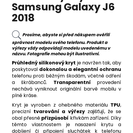
Samsung Galaxy J6
2018
Prosíme, abyste si před nákupem ověřili
správnost modelu svého telefonu. Produkt a
výřezy vždy odpovídají modelu uvedenému v
názvu. Fotografie mohou být ilustrativní.
Průhledný silikonový kryt
je navržen tak, aby
poskytoval
dokonalou a elegantní ochranu
telefonu
proti běžným škodám, včetně odření
a škrábanců.
Transparentní
provedení
nechává vyniknout originální barvě mobilu v
plné kráse.
Kryt je vyroben z ohebného materiálu
TPU
,
precizní
tvarování a výřezy
zajišťují, že se
obal přesně
přizpůsobí
křivkám zařízení. Díky
těmto vlastnostem je nasazení krytu a
dobíjení či připojení sluchátek k telefonu