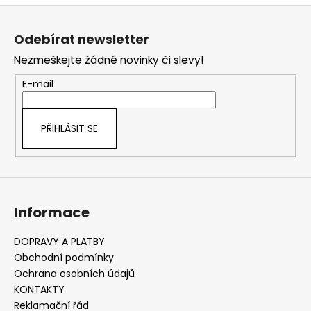
Z
á
Odebírat newsletter
p
Nezmeškejte žádné novinky či slevy!
a
t
E-mail
í
PŘIHLÁSIT SE
Informace
DOPRAVY A PLATBY
Obchodní podmínky
Ochrana osobních údajů
KONTAKTY
Reklamační řád