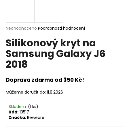
a
j
í
t
Průměrné
Neohodnoceno
Podrobnosti hodnocení
hodnocení
?
Silikonový kryt na
produktu
je
Samsung Galaxy J6
0,0
z
2018
5
hvězdiček.
HLEDAT
Doprava zdarma od 350 Kč!
D
Můžeme doručit do:
11.8.2026
o
p
Skladem
(1 ks)
o
Kód:
13517
r
Značka:
Beweare
u