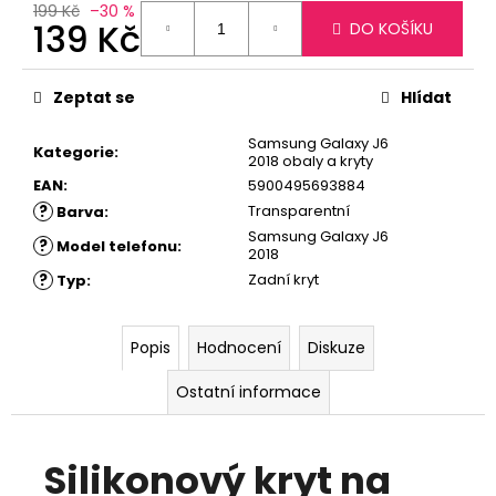
č
199 Kč
–30 %
u
139 Kč
DO KOŠÍKU
j
Měrná
e
cena:
m
Zeptat se
Hlídat
e
Samsung Galaxy J6
Kategorie
:
2018 obaly a kryty
EAN
:
5900495693884
?
Transparentní
Barva
:
Samsung Galaxy J6
?
Model telefonu
:
2018
?
Zadní kryt
Typ
:
Popis
Hodnocení
Diskuze
Ostatní informace
Silikonový kryt na