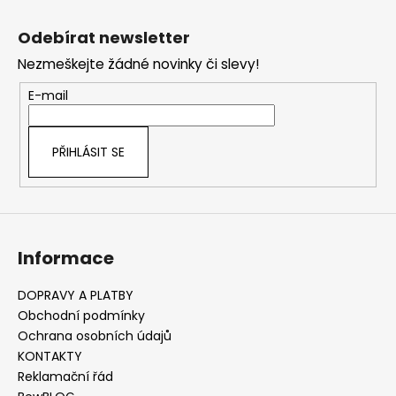
Z
č
l
u
á
á
Odebírat newsletter
j
d
p
e
a
Nezmeškejte žádné novinky či slevy!
a
m
c
t
E-mail
e
í
í
p
r
PŘIHLÁSIT SE
v
k
y
v
ý
Informace
p
i
s
DOPRAVY A PLATBY
u
Obchodní podmínky
Ochrana osobních údajů
KONTAKTY
Reklamační řád