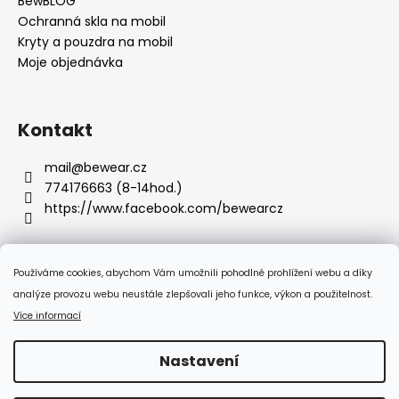
BewBLOG
Ochranná skla na mobil
Kryty a pouzdra na mobil
Moje objednávka
Kontakt
mail
@
bewear.cz
774176663 (8-14hod.)
https://www.facebook.com/bewearcz
Používáme cookies, abychom Vám umožnili pohodlné prohlížení webu a díky
Přijímáme online platby
analýze provozu webu neustále zlepšovali jeho funkce, výkon a použitelnost.
Více informací
Nastavení
Vytvořil Shoptet