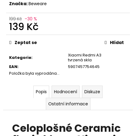
č
Značka:
Beweare
u
j
199 Kč
–30 %
e
139 Kč
m
e
Měrná
cena:
Zeptat se
Hlídat
Xiaomi Redmi A3
Kategorie
:
tvrzená skla
EAN
:
5907457754645
Položka byla vyprodána…
Popis
Hodnocení
Diskuze
Ostatní informace
Celoplošné Ceramic