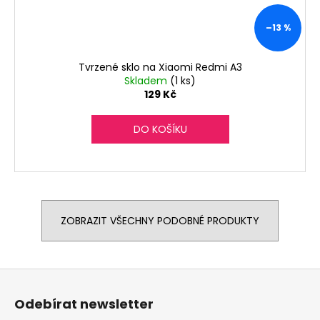
–13 %
Tvrzené sklo na Xiaomi Redmi A3
Skladem
(1 ks)
129 Kč
DO KOŠÍKU
ZOBRAZIT VŠECHNY PODOBNÉ PRODUKTY
Z
á
Odebírat newsletter
p