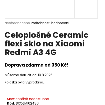
a
j
í
t
Průměrné
Neohodnoceno
Podrobnosti hodnocení
hodnocení
?
Celoplošné Ceramic
produktu
je
flexi sklo na Xiaomi
0,0
z
Redmi A3 4G
5
hvězdiček.
HLEDAT
Doprava zdarma od 350 Kč!
D
Můžeme doručit do:
19.8.2026
o
Položka byla vyprodána…
p
o
r
Momentálně nedostupné
u
Kód:
BXOEM102486