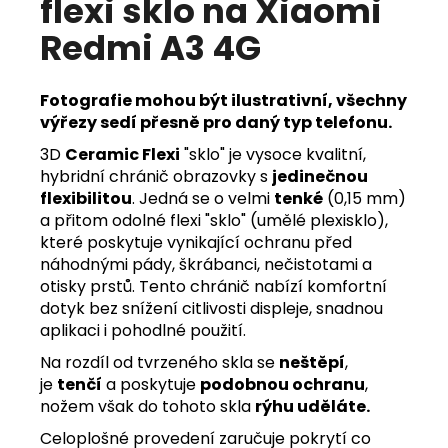
flexi sklo na Xiaomi
Redmi A3 4G
Fotografie mohou být ilustrativní, všechny
výřezy sedí přesně pro daný typ telefonu.
3D
Ceramic Flexi
"sklo" je vysoce kvalitní,
hybridní chránič obrazovky s
jedinečnou
flexibilitou
. Jedná se o velmi
tenké
(0,15 mm)
a přitom odolné flexi "sklo" (umělé plexisklo),
které poskytuje vynikající ochranu před
náhodnými pády, škrábanci, nečistotami a
otisky prstů. Tento chránič nabízí komfortní
dotyk bez snížení citlivosti displeje, snadnou
aplikaci i pohodlné použití.
Na rozdíl od tvrzeného skla se
neštěpí
,
je
tenčí
a poskytuje
podobnou ochranu
,
nožem však do tohoto skla
rýhu uděláte.
Celoplošné provedení zaručuje pokrytí co