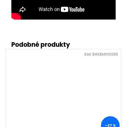
Kód:
BWOEM0101355
–27 %