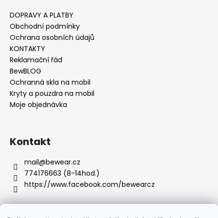
i
s
DOPRAVY A PLATBY
u
Obchodní podmínky
Ochrana osobních údajů
KONTAKTY
Reklamační řád
BewBLOG
Ochranná skla na mobil
Kryty a pouzdra na mobil
Moje objednávka
Kontakt
mail
@
bewear.cz
774176663 (8-14hod.)
https://www.facebook.com/bewearcz