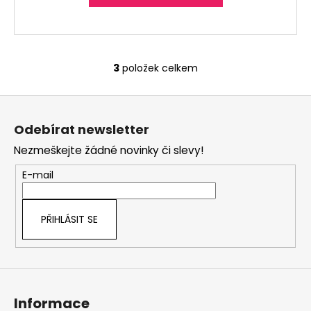
3
položek celkem
O
v
Z
l
á
á
Odebírat newsletter
d
p
a
Nezmeškejte žádné novinky či slevy!
a
c
t
E-mail
í
í
p
r
PŘIHLÁSIT SE
v
k
y
v
ý
Informace
p