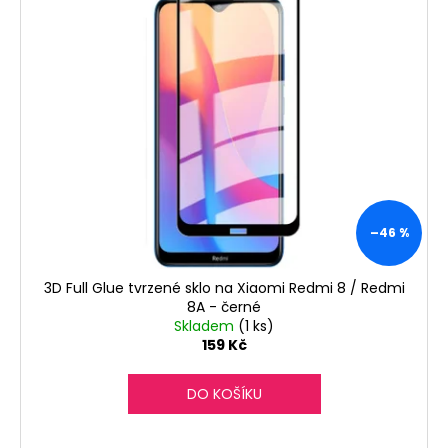
č
u
j
e
m
e
–46 %
3D Full Glue tvrzené sklo na Xiaomi Redmi 8 / Redmi
8A - černé
Skladem
(1 ks)
159 Kč
DO KOŠÍKU