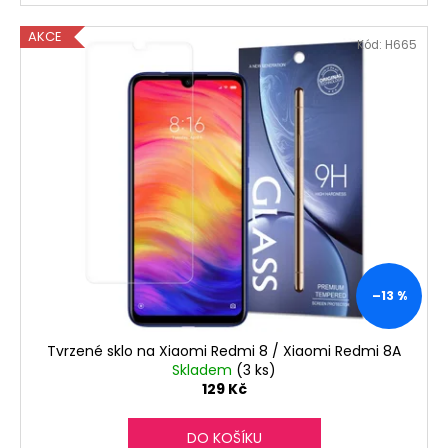
AKCE
Kód:
H665
–13 %
Tvrzené sklo na Xiaomi Redmi 8 / Xiaomi Redmi 8A
Skladem
(3 ks)
129 Kč
DO KOŠÍKU