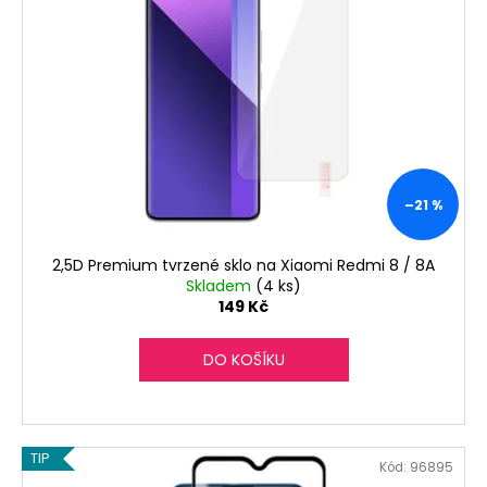
i
u
a
s
k
j
p
t
í
r
ů
t
o
?
d
u
k
–21 %
t
HLEDAT
ů
2,5D Premium tvrzené sklo na Xiaomi Redmi 8 / 8A
Skladem
(4 ks)
149 Kč
D
DO KOŠÍKU
o
p
o
r
TIP
u
Kód:
96895