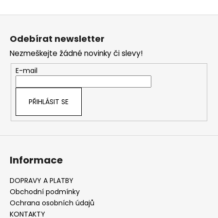
O
č
v
u
Z
l
j
á
á
e
Odebírat newsletter
d
m
p
a
Nezmeškejte žádné novinky či slevy!
e
a
c
t
E-mail
í
í
p
r
PŘIHLÁSIT SE
v
k
y
v
ý
Informace
p
i
s
DOPRAVY A PLATBY
u
Obchodní podmínky
Ochrana osobních údajů
KONTAKTY