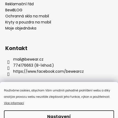
Reklamační řád
BewBLOG
Ochranná skla na mobil
Kryty a pouzdra na mobil
Moje objednávka
Kontakt
mail
@
bewear.cz
774176663 (8-14hod.)
https://www.facebook.com/bewearcz
Používáme cookies, abychom Vám umožnili pohodlné prohlížení webu a díky
Přijímáme online platby
analýze provozu webu neustále zlepšovali jeho funkce, výkon a použitelnost.
Více informací
Nastavení