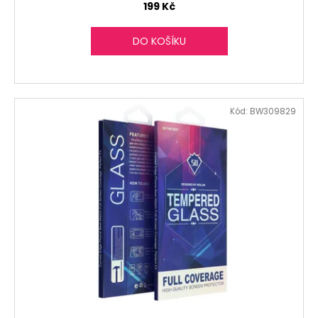
199 Kč
DO KOŠÍKU
Kód:
BW309829