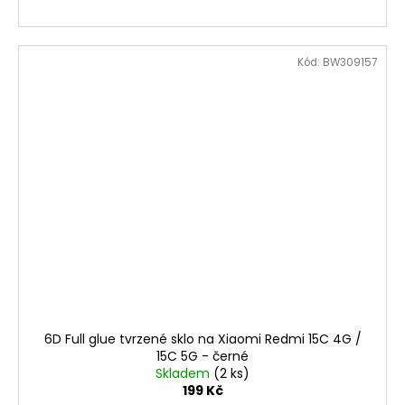
Kód:
BW309157
6D Full glue tvrzené sklo na Xiaomi Redmi 15C 4G /
15C 5G - černé
Skladem
(2 ks)
199 Kč