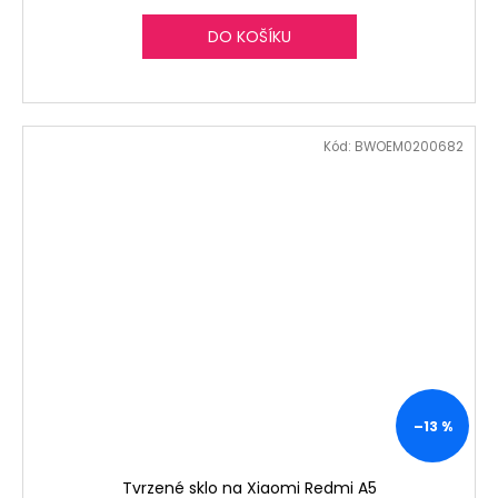
DO KOŠÍKU
Kód:
BWOEM0200682
–13 %
Tvrzené sklo na Xiaomi Redmi A5