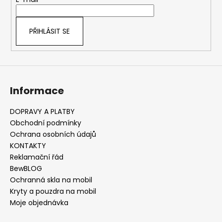
t
í
í
p
r
PŘIHLÁSIT SE
v
k
y
v
ý
Informace
p
i
s
DOPRAVY A PLATBY
u
Obchodní podmínky
Ochrana osobních údajů
KONTAKTY
Reklamační řád
BewBLOG
Ochranná skla na mobil
Kryty a pouzdra na mobil
Moje objednávka