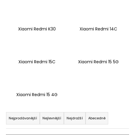
Xiaomi Redmi K30
Xiaomi Redmi 14C
Xiaomi Redmi 15C
Xiaomi Redmi 15 5G
Xiaomi Redmi 15 4G
Ř
a
Nejprodávanější
Nejlevnější
Nejdražší
Abecedně
z
e