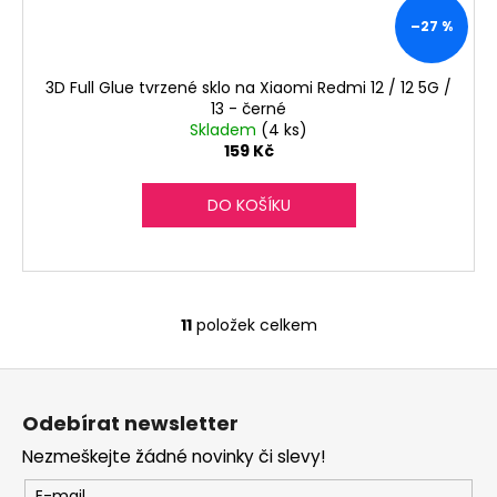
–27 %
3D Full Glue tvrzené sklo na Xiaomi Redmi 12 / 12 5G /
13 - černé
Skladem
(4 ks)
159 Kč
DO KOŠÍKU
11
položek celkem
O
v
Z
l
á
á
Odebírat newsletter
d
p
a
Nezmeškejte žádné novinky či slevy!
a
c
E-mail