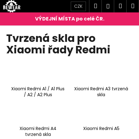
K
Přejít
Hledat
Náku
M
Přihlášen
CZK
na
o
obsah
Zpět
Zpět
košík
š
í
C
Tvrzená skla pro
k
o
Xiaomi řady Redmi
p
o
t
ř
e
b
Xiaomi Redmi A1 / A1 Plus
Xiaomi Redmi A3 tvrzená
/ A2 / A2 Plus
skla
u
j
e
t
Xiaomi Redmi A4
Xiaomi Redmi A5
e
tvrzená skla
n