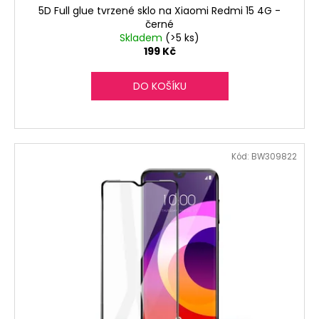
5D Full glue tvrzené sklo na Xiaomi Redmi 15 4G -
černé
Skladem
(>5 ks)
199 Kč
DO KOŠÍKU
Kód:
BW309822