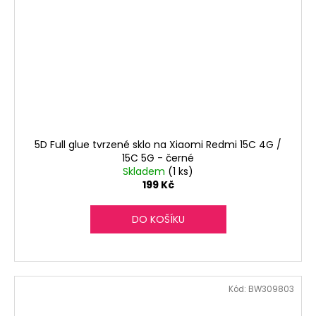
5D Full glue tvrzené sklo na Xiaomi Redmi 15C 4G /
15C 5G - černé
Skladem
(1 ks)
199 Kč
DO KOŠÍKU
Kód:
BW309803