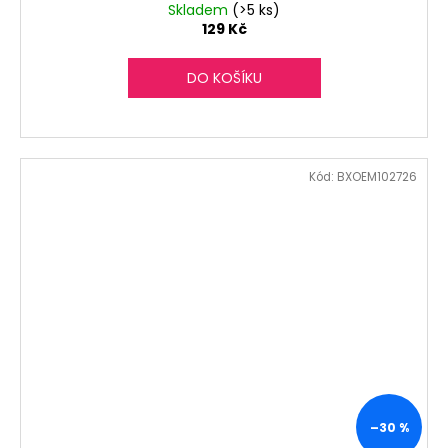
Skladem
(>5 ks)
129 Kč
DO KOŠÍKU
Kód:
BXOEM102726
–30 %