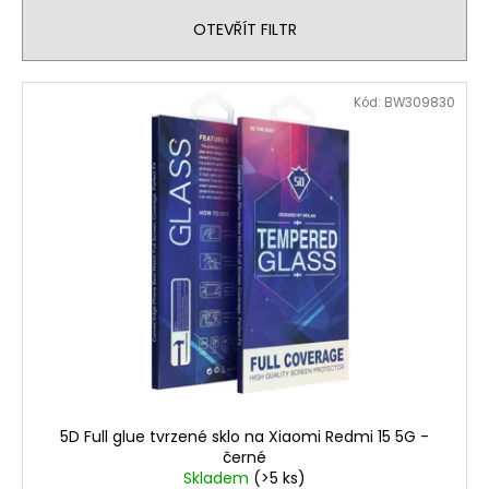
n
OTEVŘÍT FILTR
í
p
V
Kód:
BW309830
r
ý
o
p
d
i
u
s
k
p
t
r
ů
o
d
u
k
t
ů
5D Full glue tvrzené sklo na Xiaomi Redmi 15 5G -
černé
Skladem
(>5 ks)