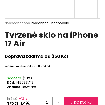
a
j
í
t
Průměrné
Neohodnoceno
Podrobnosti hodnocení
hodnocení
?
Tvrzené sklo na iPhone
produktu
je
17 Air
0,0
z
5
hvězdiček.
HLEDAT
Doprava zdarma od 350 Kč!
Můžeme doručit do:
11.8.2026
D
Skladem
(5 ks)
o
Kód:
IH135381A13
p
Značka:
Beweare
o
r
149 Kč
–13 %
u
129 Kč
DO KOŠÍKU