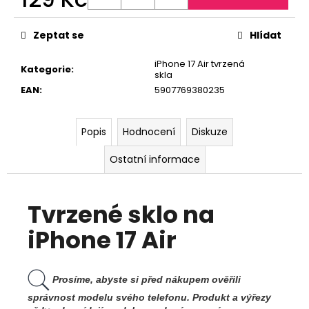
č
u
Měrná
cena:
j
Zeptat se
Hlídat
e
m
iPhone 17 Air tvrzená
Kategorie
:
skla
e
EAN
:
5907769380235
Popis
Hodnocení
Diskuze
Ostatní informace
Tvrzené sklo na
iPhone 17 Air
Prosíme, abyste si před nákupem ověřili
správnost modelu svého telefonu. Produkt a výřezy