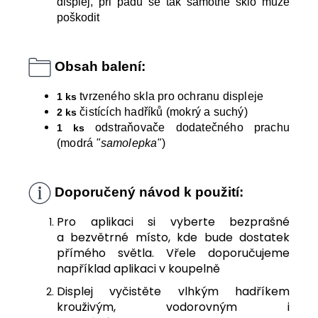
displej, při pádu se tak samotné sklo může
poškodit
Obsah balení:
tvrzeného skla pro ochranu displeje
1 ks
čistících hadříků (mokrý a suchý)
2 ks
odstraňovače dodatečného prachu
1 ks
(modrá
"samolepka"
)
Doporučený návod k použití:
Pro aplikaci si vyberte bezprašné
a bezvětrné místo, kde bude dostatek
přímého světla. Vřele doporučujeme
například aplikaci v koupelně
Displej vyčistěte vlhkým hadříkem
krouživým, vodorovným i