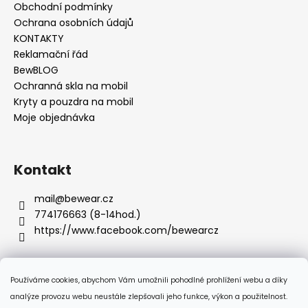
Obchodní podmínky
Ochrana osobních údajů
KONTAKTY
Reklamační řád
BewBLOG
Ochranná skla na mobil
Kryty a pouzdra na mobil
Moje objednávka
Kontakt
mail
@
bewear.cz
774176663 (8-14hod.)
https://www.facebook.com/bewearcz
Používáme cookies, abychom Vám umožnili pohodlné prohlížení webu a díky
Přijímáme online platby
analýze provozu webu neustále zlepšovali jeho funkce, výkon a použitelnost.