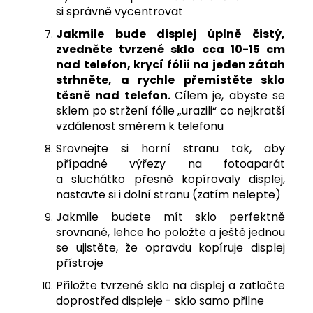
si správně vycentrovat
J
akmile bude displej úplně čistý,
zvedněte tvrzené sklo cca 10-15 cm
nad telefon, krycí fólii na jeden zátah
strhněte, a rychle přemístěte sklo
těsně nad telefon.
Cílem je, abyste se
sklem po stržení fólie „urazili“ co nejkratší
vzdálenost směrem k telefonu
Srovnejte si horní stranu tak, aby
případné výřezy na fotoaparát
a sluchátko přesně kopírovaly displej,
nastavte si i dolní stranu (zatím nelepte)
Jakmile budete mít sklo perfektně
srovnané, lehce ho položte a ještě jednou
se ujistěte, že opravdu kopíruje displej
přístroje
Přiložte tvrzené sklo na displej a zatlačte
doprostřed displeje - sklo samo přilne