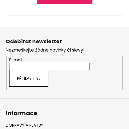
Z
á
Odebírat newsletter
p
Nezmeškejte žádné novinky či slevy!
a
t
E-mail
í
PŘIHLÁSIT SE
Informace
DOPRAVY A PLATBY