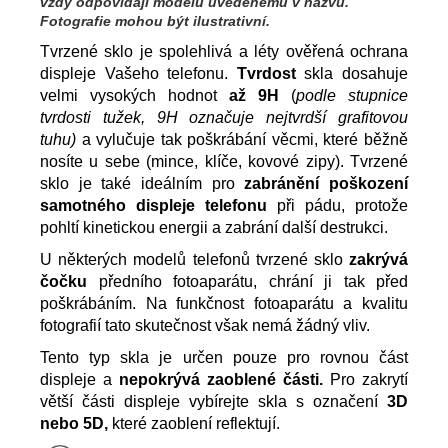
vždy odpovídají modelu uvedenému v názvu.
Fotografie mohou být ilustrativní.
Tvrzené sklo je spolehlivá a léty ověřená ochrana
displeje Vašeho telefonu.
Tvrdost
skla dosahuje
velmi vysokých hodnot
až 9H
(
podle stupnice
tvrdosti tužek, 9H označuje nejtvrdší grafitovou
tuhu)
a vylučuje tak poškrábání věcmi, které běžně
nosíte u sebe (mince, klíče, kovové zipy). Tvrzené
sklo je také ideálním pro
zabránění poškození
samotného displeje telefonu
při pádu, protože
pohltí kinetickou energii a zabrání další destrukci.
U některých modelů telefonů tvrzené sklo
zakrývá
čočku
předního fotoaparátu, chrání ji tak před
poškrábáním. Na funkčnost fotoaparátu a kvalitu
fotografií tato skutečnost však nemá žádný vliv.
Tento typ skla je určen pouze pro rovnou část
displeje a
nepokrývá zaoblené části.
Pro zakrytí
větší části displeje vybírejte skla s označení
3D
nebo 5D,
které zaoblení reflektují.