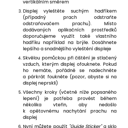
vertikálním směrem
Displej vyleštěte suchým hadříkem
(případný prach odstraňte
odstraňovačem prachu). Místo
dodávaných aplikačních prostředků
doporučujeme využít také vlastního
hadříku například na brýle. Dosáhnete
lepšího a snadnějšího vyleštění displeje
Skvělou pomůckou při čištění je stlačený
vzduch, kterým displej ofouknete. Pokud
ho nemáte, pořádně se nadechněte
a párkrát foukněte (pozor, abyste si na
displej neprskli)
Všechny kroky (včetně níže popsaného
lepení) je potřeba provést během
několika vteřin, aby nedošlo
k opětovnému nachytání prachu na
displej
Nyní můžete použít
"Guide Sticker"
a sklo