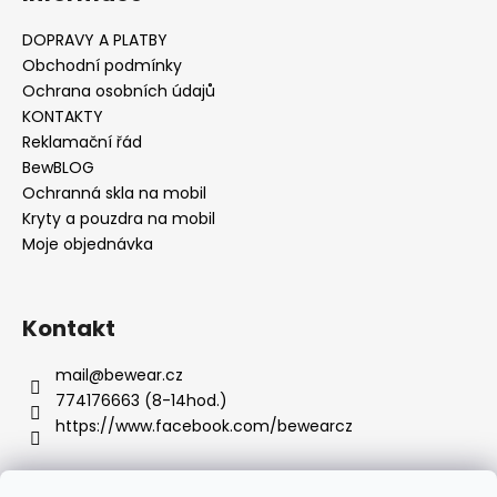
č
u
DOPRAVY A PLATBY
j
Obchodní podmínky
e
Ochrana osobních údajů
m
KONTAKTY
e
Reklamační řád
BewBLOG
Ochranná skla na mobil
Kryty a pouzdra na mobil
Moje objednávka
Kontakt
mail
@
bewear.cz
774176663 (8-14hod.)
https://www.facebook.com/bewearcz