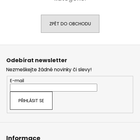
a
j
í
ZPĚT DO OBCHODU
t
?
Z
á
Odebírat newsletter
p
Nezmeškejte žádné novinky či slevy!
a
HLEDAT
t
E-mail
í
D
PŘIHLÁSIT SE
o
p
o
r
u
Informace