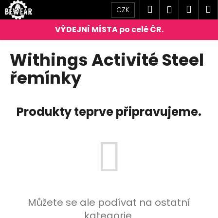
K
Přejít
Hledat
Náku
M
Přihlášen
CZK
na
o
obsah
Zpět
Zpět
košík
š
í
C
Withings Activité Steel
k
o
řemínky
p
o
t
Produkty teprve připravujeme.
ř
e
b
u
j
e
t
Můžete se ale podívat na ostatní
e
kategorie.
n